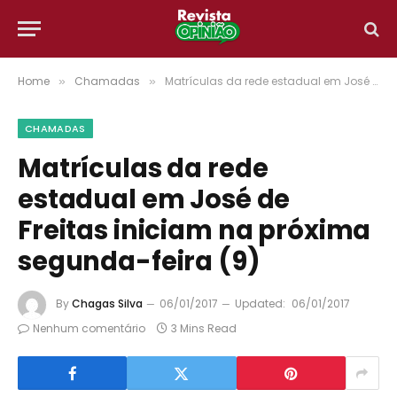
Home
Chamadas
Matrículas da rede estadual em José de Freitas iniciam na próxima segunda-feira (9)
»
»
CHAMADAS
Matrículas da rede
estadual em José de
Freitas iniciam na próxima
segunda-feira (9)
By
Chagas Silva
06/01/2017
Updated:
06/01/2017
Nenhum comentário
3 Mins Read