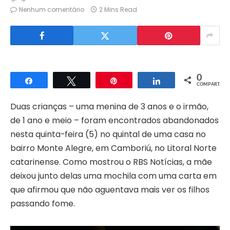
Nenhum comentário
2 Mins Read
0
Compartilhar
Twittar
Pin
Compartilhar
COMPART.
Duas crianças – uma menina de 3 anos e o irmão,
de 1 ano e meio – foram encontrados abandonados
nesta quinta-feira (5) no quintal de uma casa no
bairro Monte Alegre, em Camboriú, no Litoral Norte
catarinense. Como mostrou o RBS Notícias, a mãe
deixou junto delas uma mochila com uma carta em
que afirmou que não aguentava mais ver os filhos
passando fome.