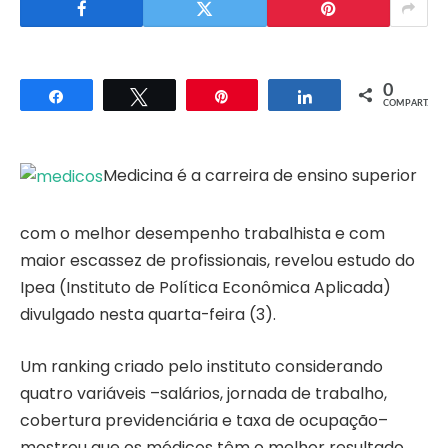
0
Compartilhar
Twittar
Pin
Compartilhar
COMPART.
Medicina é a carreira de ensino superior
com o melhor desempenho trabalhista e com
maior escassez de profissionais, revelou estudo do
Ipea (Instituto de Política Econômica Aplicada)
divulgado nesta quarta-feira (3).
Um ranking criado pelo instituto considerando
quatro variáveis –salários, jornada de trabalho,
cobertura previdenciária e taxa de ocupação–
mostrou que os médicos têm o melhor resultado