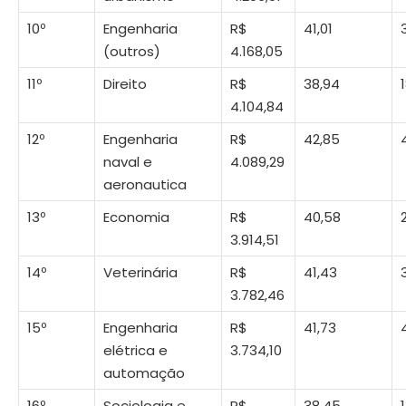
10º
Engenharia
R$
41,01
(outros)
4.168,05
11º
Direito
R$
38,94
4.104,84
12º
Engenharia
R$
42,85
naval e
4.089,29
aeronautica
13º
Economia
R$
40,58
3.914,51
14º
Veterinária
R$
41,43
3.782,46
15º
Engenharia
R$
41,73
elétrica e
3.734,10
automação
16º
Sociologia e
R$
38,45