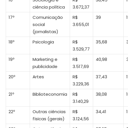
ciência política
3.672,37
17º
Comunicação
R$
39
social
3.655,01
(jornalistas)
18º
Psicologia
R$
35,68
3.529,77
19º
Marketing e
R$
40,98
publicidade
3.517,69
20º
Artes
R$
37,43
1
3.229,36
21º
Biblioteconomia
R$
38,08
3.140,29
22º
Outras ciências
R$
34,41
1
físicas (gerais)
3.124,56