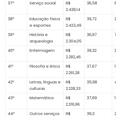
37º
Serviço social
R$
36,58
2.428,14
38º
Educação física
R$
39,72
e esportes
2.423,49
39º
História e
R$
36,97
arqueologia
2.304,05
40º
Enfermagem
R$
39,32
2.282,46
41º
Filosofia e ética
R$
37,67
2.261,28
42º
Letras, línguas e
R$
35,98
culturas
2.228,33
43º
Matemática
R$
37,69
2.216,96
44º
Outros serviços
R$
39,3