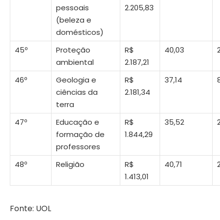
pessoais
2.205,83
(beleza e
domésticos)
45º
Proteção
R$
40,03
ambiental
2.187,21
46º
Geologia e
R$
37,14
ciências da
2.181,34
terra
47º
Educação e
R$
35,52
formação de
1.844,29
professores
48º
Religião
R$
40,71
1.413,01
Fonte: UOL