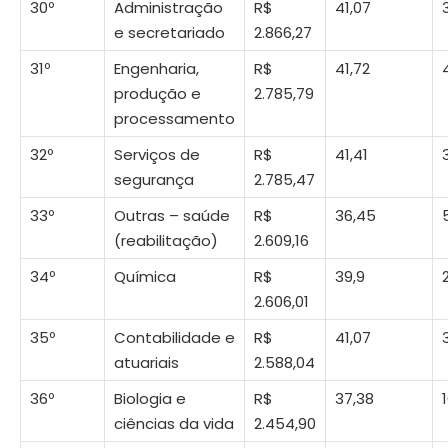
30º
Administração
R$
41,07
e secretariado
2.866,27
31º
Engenharia,
R$
41,72
produção e
2.785,79
processamento
32º
Serviços de
R$
41,41
segurança
2.785,47
33º
Outras – saúde
R$
36,45
(reabilitação)
2.609,16
34º
Química
R$
39,9
2.606,01
35º
Contabilidade e
R$
41,07
atuariais
2.588,04
36º
Biologia e
R$
37,38
ciências da vida
2.454,90