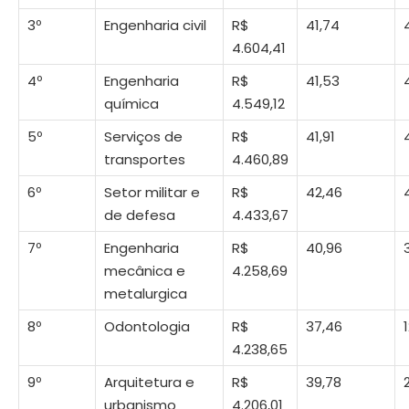
3º
Engenharia civil
R$
41,74
4.604,41
4º
Engenharia
R$
41,53
química
4.549,12
5º
Serviços de
R$
41,91
transportes
4.460,89
6º
Setor militar e
R$
42,46
de defesa
4.433,67
7º
Engenharia
R$
40,96
mecânica e
4.258,69
metalurgica
8º
Odontologia
R$
37,46
4.238,65
9º
Arquitetura e
R$
39,78
urbanismo
4.206,01