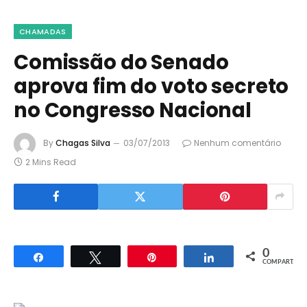
CHAMADAS
Comissão do Senado
aprova fim do voto secreto
no Congresso Nacional
By
Chagas Silva
03/07/2013
Nenhum comentário
2 Mins Read
0
Compartilhar
Twittar
Pin
Compartilhar
COMPART.