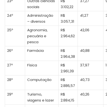
23º
Outras ciências
R$
37,27
sociais
3.102,22
24º
Administração
R$
41,27
– diversos
3.057,31
25º
Agronomia,
R$
42,06
pecuária e
2.964,62
pesca
26º
Farmácia
R$
40,88
2.964,38
27º
Física
R$
37,97
2.961,39
28º
Computação
R$
40,73
2.886,57
29º
Turismo,
R$
40,26
viagens e lazer
2.884,15