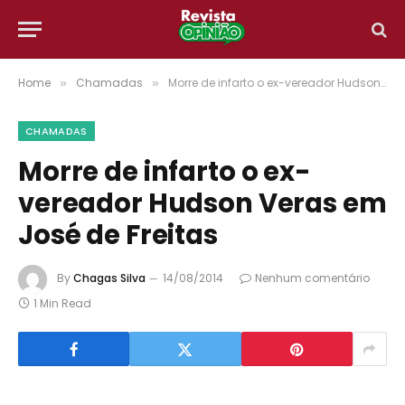
Home
Chamadas
Morre de infarto o ex-vereador Hudson Veras em José de Freitas
»
»
CHAMADAS
Morre de infarto o ex-
vereador Hudson Veras em
José de Freitas
By
Chagas Silva
14/08/2014
Nenhum comentário
1 Min Read