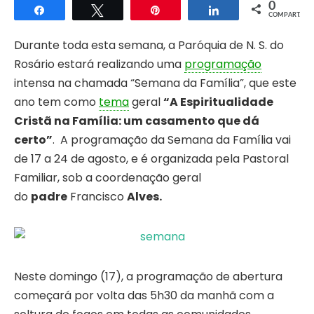
0
Compartilhar
Twittar
Pin
Compartilhar
COMPART.
Durante toda esta semana, a Paróquia de N. S. do
Rosário estará realizando uma
programação
intensa na chamada “Semana da Família”, que este
ano tem como
tema
geral
“A Espiritualidade
Cristã na Família: um casamento que dá
certo”
. A programação da Semana da Família vai
de 17 a 24 de agosto, e é organizada pela Pastoral
Familiar, sob a coordenação geral
do
padre
Francisco
Alves.
Neste domingo (17), a programação de abertura
começará por volta das 5h30 da manhã com a