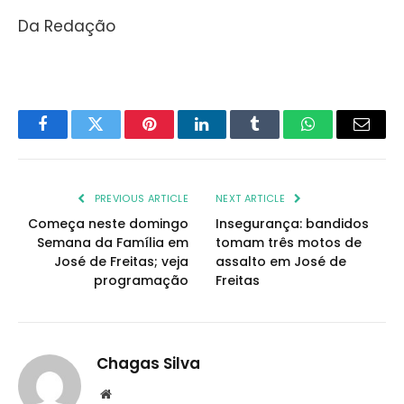
Da Redação
Facebook
Twitter
Pinterest
LinkedIn
Tumblr
WhatsApp
Email
PREVIOUS ARTICLE
NEXT ARTICLE
Começa neste domingo
Insegurança: bandidos
Semana da Família em
tomam três motos de
José de Freitas; veja
assalto em José de
programação
Freitas
Chagas Silva
Website