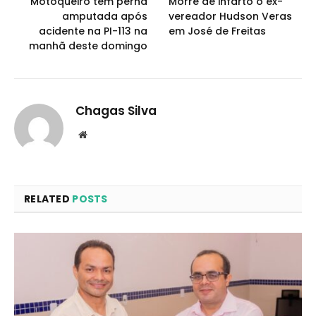
Motoqueiro tem perna
Morre de infarto o ex-
amputada após
vereador Hudson Veras
acidente na PI-113 na
em José de Freitas
manhã deste domingo
Chagas Silva
Website
RELATED
POSTS