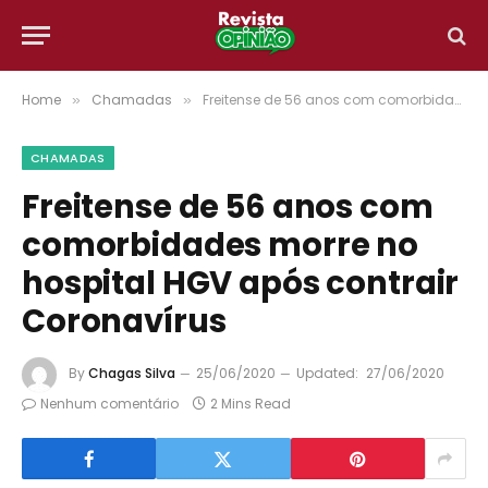
Home
Chamadas
Freitense de 56 anos com comorbidades morre no hospital HGV após contrair Coronavírus
»
»
CHAMADAS
Freitense de 56 anos com
comorbidades morre no
hospital HGV após contrair
Coronavírus
By
Chagas Silva
25/06/2020
Updated:
27/06/2020
Nenhum comentário
2 Mins Read