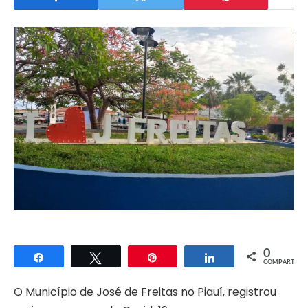
0
Compartilhar
Twittar
Pin
Compartilhar
COMPART.
O Município de José de Freitas no Piauí, registrou