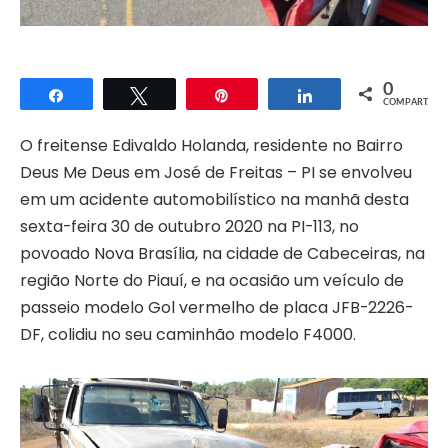
0
Compartilhar
Twittar
Pin
Compartilhar
COMPART.
O freitense Edivaldo Holanda, residente no Bairro
Deus Me Deus em José de Freitas – PI se envolveu
em um acidente automobilístico na manhã desta
sexta-feira 30 de outubro 2020 na PI-113, no
povoado Nova Brasília, na cidade de Cabeceiras, na
região Norte do Piauí, e na ocasião um veículo de
passeio modelo Gol vermelho de placa JFB-2226-
DF, colidiu no seu caminhão modelo F4000.