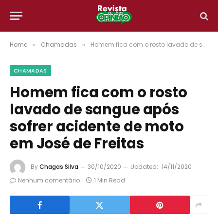
Home
Chamadas
Homem fica com o rosto lavado de sangue após sofrer acidente de moto em José de Freitas
»
»
CHAMADAS
Homem fica com o rosto
lavado de sangue após
sofrer acidente de moto
em José de Freitas
By
Chagas Silva
30/10/2020
Updated:
14/11/2020
Nenhum comentário
1 Min Read