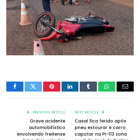
Facebook
Twitter
Pinterest
LinkedIn
Tumblr
WhatsApp
Email
PREVIOUS ARTICLE
NEXT ARTICLE
Grave acidente
Casal fica ferido após
automobilístico
pneu estourar e carro
envolvendo freitense
capotar na PI-113 zona