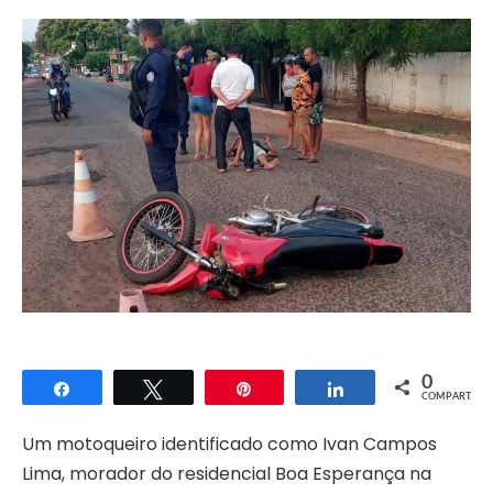
0
Compartilhar
Twittar
Pin
Compartilhar
COMPART.
Um motoqueiro identificado como Ivan Campos
Lima, morador do residencial Boa Esperança na