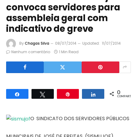
convoca servidores para
assembleia geral com
indicativo de greve
By
Chagas Silva
08/07/2014
Updated:
11/07/2014
Nenhum comentário
1 Min Read
0
Compartilhar
Twittar
Pin
Compartilhar
COMPART.
O
SINDICATO DOS SERVIDORES PÚBLICOS
MUNICIPAIS DE JOSÉ DE FREITAS (SISMUJOF),