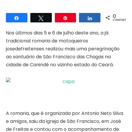
0
Compartilhar
Twittar
Pin
Compartilhar
COMPART.
Nos últimos dias 5 e 6 de julho deste ano, a já
tradicional romaria de motoqueiros
josedefreitenses realizou mais uma peregrinação
ao santuário de São Francisco das Chagas na
cidade de Canindé no vizinho estado do Ceará.
A romaria, que é organizada por Antonio Neto Silva
e amigos, saiu da igreja de São Francisco, em José
de Freitas e contou com o acompanhamento de