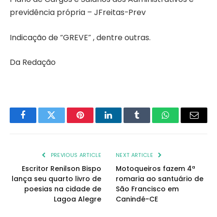
previdência própria – JFreitas-Prev
Indicação de “GREVE” , dentre outras.
Da Redação
Facebook
Twitter
Pinterest
LinkedIn
Tumblr
WhatsApp
Email
PREVIOUS ARTICLE
NEXT ARTICLE
Escritor Renilson Bispo
Motoqueiros fazem 4ª
lança seu quarto livro de
romaria ao santuário de
poesias na cidade de
São Francisco em
Lagoa Alegre
Canindé-CE