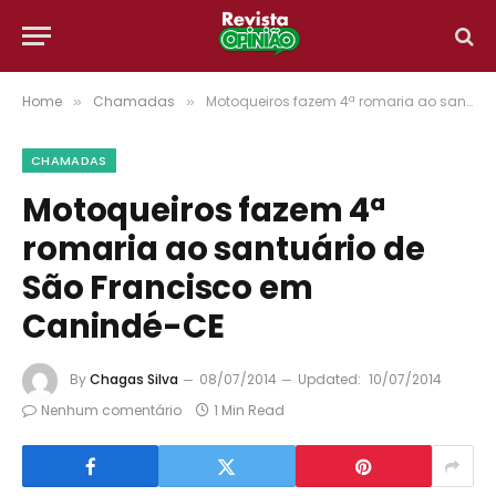
Home
Chamadas
Motoqueiros fazem 4ª romaria ao santuário de São Francisco em Canindé-CE
»
»
CHAMADAS
Motoqueiros fazem 4ª
romaria ao santuário de
São Francisco em
Canindé-CE
By
Chagas Silva
08/07/2014
Updated:
10/07/2014
Nenhum comentário
1 Min Read