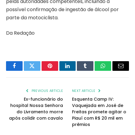
pelas autoridades competentes, incluindo a
possível confirmação de ingestão de álcool por
parte da motociclista.
Da Redação
Facebook
Twitter
Pinterest
LinkedIn
Tumblr
WhatsApp
Email
PREVIOUS ARTICLE
NEXT ARTICLE
Ex-funcionário do
Esquenta Camp IV:
hospital Nossa Senhora
Vaquejada em José de
do Livramento morre
Freitas promete agitar o
após colidir com cavalo
Piauí com R$ 20 mil em
prêmios