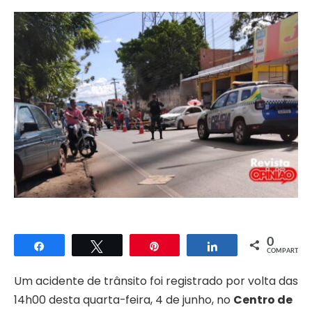
0
Compartilhar
Twittar
Pin
Compartilhar
COMPART.
Um acidente de trânsito foi registrado por volta das
14h00 desta quarta-feira, 4 de junho, no
Centro de