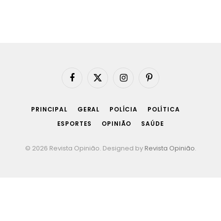
Facebook
X
Instagram
Pinterest
(Twitter)
PRINCIPAL
GERAL
POLÍCIA
POLÍTICA
ESPORTES
OPINIÃO
SAÚDE
© 2026 Revista Opinião. Designed by
Revista Opinião
.