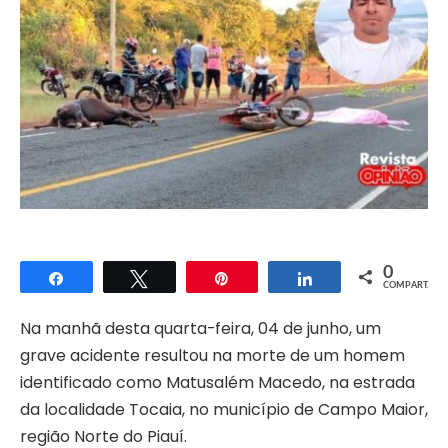
0
Compartilhar
Twittar
Pin
Compartilhar
COMPART.
Na manhã desta quarta-feira, 04 de junho, um
grave acidente resultou na morte de um homem
identificado como Matusalém Macedo, na estrada
da localidade Tocaia, no município de Campo Maior,
região Norte do Piauí.