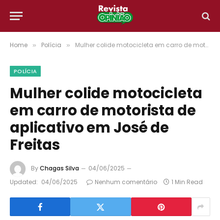
Home
Polícia
Mulher colide motocicleta em carro de motorista de aplicativo em José de Freitas
»
»
POLÍCIA
Mulher colide motocicleta
em carro de motorista de
aplicativo em José de
Freitas
By
Chagas Silva
04/06/2025
Updated:
04/06/2025
Nenhum comentário
1 Min Read