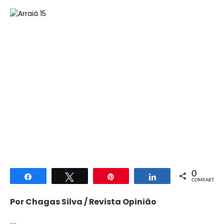
0
Compartilhar
Twittar
Pin
Compartilhar
COMPART.
Por Chagas Silva / Revista Opinião