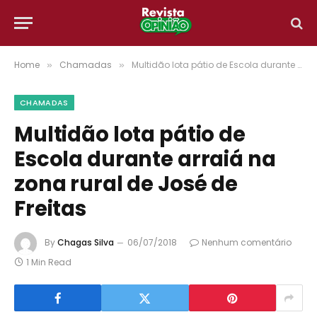
Home
Chamadas
Multidão lota pátio de Escola durante arraiá na zona rural de José de Freitas
»
»
CHAMADAS
Multidão lota pátio de
Escola durante arraiá na
zona rural de José de
Freitas
By
Chagas Silva
06/07/2018
Nenhum comentário
1 Min Read