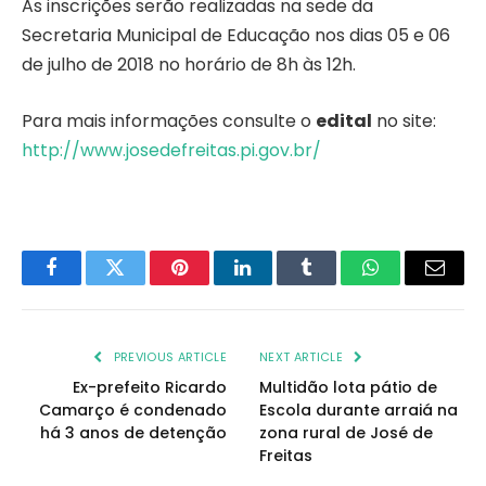
As inscrições serão realizadas na sede da
Secretaria Municipal de Educação nos dias 05 e 06
de julho de 2018 no horário de 8h às 12h.
Para mais informações consulte o
edital
no site:
http://www.josedefreitas.pi.gov.br/
Facebook
Twitter
Pinterest
LinkedIn
Tumblr
WhatsApp
Email
PREVIOUS ARTICLE
NEXT ARTICLE
Ex-prefeito Ricardo
Multidão lota pátio de
Camarço é condenado
Escola durante arraiá na
há 3 anos de detenção
zona rural de José de
Freitas