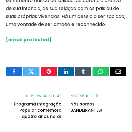
sentimento básico de solidão, de carência afetiva
de sua infância, de sua relação com os pais ou de
suas próprias vivências. Há um desejo a ser saciado;
uma vontade de ser amado e reconhecido.
[email protected]
Facebook
Twitter
Pinterest
LinkedIn
Tumblr
WhatsApp
Email
PREVIOUS ARTICLE
NEXT ARTICLE
Programa Integração
Nós somos
Popular comemora
BANDEIRANTES!
quatro anos no ar