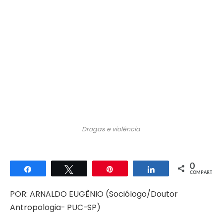
Drogas e violência
0
Compartilhar
Twittar
Pin
Compartilhar
COMPART.
POR: ARNALDO EUGÊNIO (Sociólogo/Doutor
Antropologia- PUC-SP)