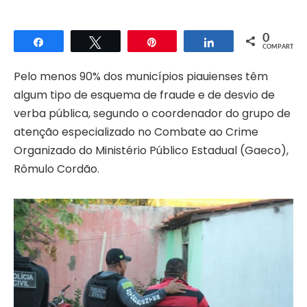
0
Compartilhar
Twittar
Pin
Compartilhar
COMPART.
Pelo menos 90% dos municípios piauienses têm
algum tipo de esquema de fraude e de desvio de
verba pública, segundo o coordenador do grupo de
atenção especializado no Combate ao Crime
Organizado do Ministério Público Estadual (Gaeco),
Rômulo Cordão.