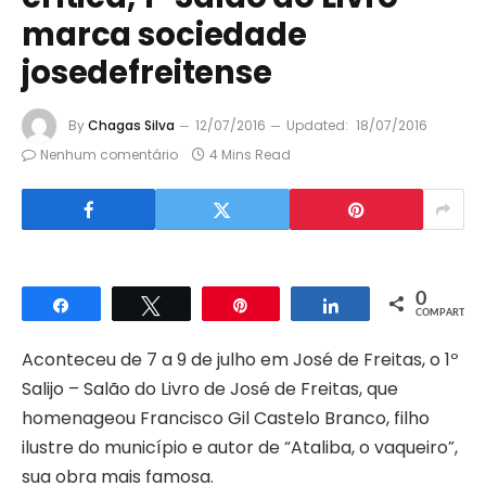
marca sociedade
josedefreitense
By
Chagas Silva
12/07/2016
Updated:
18/07/2016
Nenhum comentário
4 Mins Read
0
Compartilhar
Twittar
Pin
Compartilhar
COMPART.
Aconteceu de 7 a 9 de julho em José de Freitas, o 1º
Salijo – Salão do Livro de José de Freitas, que
homenageou Francisco Gil Castelo Branco, filho
ilustre do município e autor de “Ataliba, o vaqueiro”,
sua obra mais famosa.