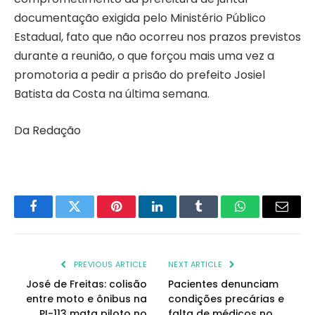
documentação exigida pelo Ministério Público
Estadual, fato que não ocorreu nos prazos previstos
durante a reunião, o que forçou mais uma vez a
promotoria a pedir a prisão do prefeito Josiel
Batista da Costa na última semana.
Da Redação
Facebook
Twitter
Pinterest
LinkedIn
Tumblr
WhatsApp
Email
PREVIOUS ARTICLE
NEXT ARTICLE
José de Freitas: colisão
Pacientes denunciam
entre moto e ônibus na
condições precárias e
PI-113 mata piloto no
falta de médicos no