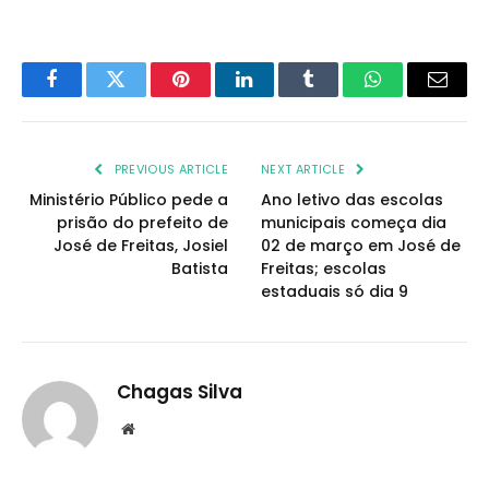
Facebook
Twitter
Pinterest
LinkedIn
Tumblr
WhatsApp
Email
PREVIOUS ARTICLE
NEXT ARTICLE
Ministério Público pede a
Ano letivo das escolas
prisão do prefeito de
municipais começa dia
José de Freitas, Josiel
02 de março em José de
Batista
Freitas; escolas
estaduais só dia 9
Chagas Silva
Website