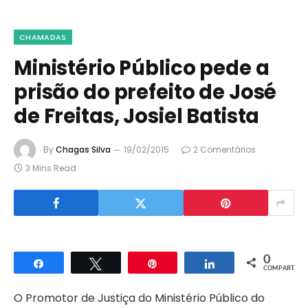
CHAMADAS
Ministério Público pede a
prisão do prefeito de José
de Freitas, Josiel Batista
By
Chagas Silva
19/02/2015
2 Comentários
3 Mins Read
0
Compartilhar
Twittar
Pin
Compartilhar
COMPART.
O Promotor de Justiça do Ministério Público do