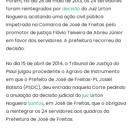
Porém, no dia 28 de maio de 2013, os 24 servidores
foram reintegrados por
decisão
do Juiz Lirton
Nogueira, acatando uma ação civil pública
impetrada na Comarca de José de Freitas pelo
promotor de justiça Flávio Teixeira de Abreu Júnior
em favor dos servidores. A prefeitura recorreu da
decisão.
No dia 15 de abril de 2014, o Tribunal de Justiça do
Piauí julgou procedente o Agravo de Instrumento
em que o Prefeito de José de Freitas-PI, Josiel
Batista (PSDC), deu entrada naquela Corte pedindo
a anulação da decisão judicial do
juiz
Lirton
Nogueira
Santos
, em José de Freitas, que o obrigava
a reintegrar os 24 servidores aos quadros da
Prefeitura de José de Freitas.