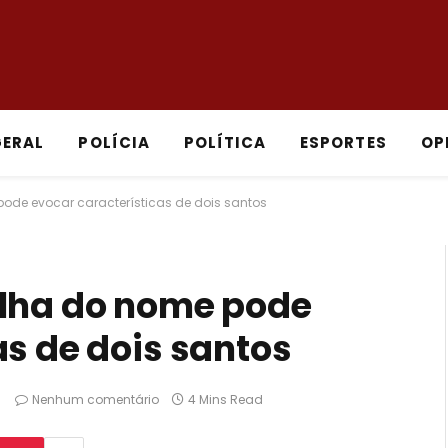
GERAL
POLÍCIA
POLÍTICA
ESPORTES
OP
ode evocar características de dois santos
olha do nome pode
as de dois santos
Nenhum comentário
4 Mins Read