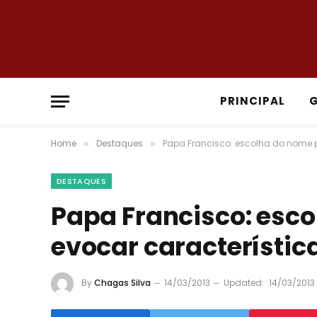
PRINCIPAL
Home
Destaques
Papa Francisco: escolha do nome p
»
»
DESTAQUES
Papa Francisco: esc
evocar característic
By
Chagas Silva
14/03/2013
Updated:
14/03/2013