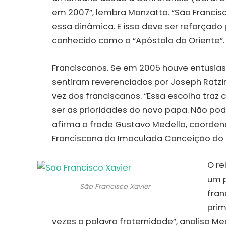
em 2007”, lembra Manzatto. “São Francisco 
essa dinâmica. E isso deve ser reforçado 
conhecido como o “Apóstolo do Oriente”.
Franciscanos. Se em 2005 houve entusias
sentiram reverenciados por Joseph Ratzin
vez dos franciscanos. “Essa escolha tr
ser as prioridades do novo papa. Não pode
afirma o frade Gustavo Medella, coorde
Franciscana da Imaculada Conceição do B
O re
um p
São Francisco Xavier
fra
prim
vezes a palavra fraternidade”, analisa M