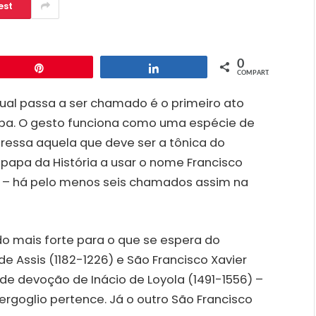
est
0
Pin
Compartilhar
COMPART.
ual passa a ser chamado é o primeiro ato
apa. O gesto funciona como uma espécie de
pressa aquela que deve ser a tônica do
 papa da História a usar o nome Francisco
s – há pelo menos seis chamados assim na
do mais forte para o que se espera do
de Assis (1182-1226) e São Francisco Xavier
o de devoção de Inácio de Loyola (1491-1556) –
rgoglio pertence. Já o outro São Francisco