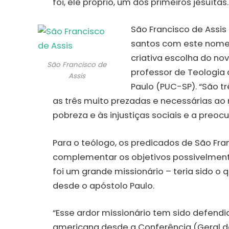
foi, ele próprio, um dos primeiros jesuítas.
São Francisco de Assis
santos com este nome.
criativa escolha do no
São Francisco de
professor de Teologia 
Assis
Paulo (PUC-SP). “São tr
as três muito prezadas e necessárias ao 
pobreza e às injustiças sociais e a pre
Para o teólogo, os predicados de São Fra
complementar os objetivos possivelment
foi um grande missionário – teria sido o
desde o apóstolo Paulo.
“Esse ardor missionário tem sido defendi
americana desde a Conferência (Geral do