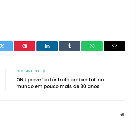
k
Twitter
Pinterest
LinkedIn
Tumblr
WhatsApp
Email
NEXT ARTICLE
ONU prevê ‘catástrofe ambiental’ no
mundo em pouco mais de 30 anos
Websit