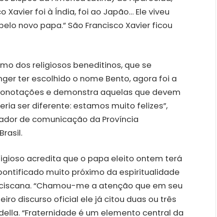
Xavier foi à Índia, foi ao Japão… Ele viveu
pelo novo papa.” São Francisco Xavier ficou
mo dos religiosos beneditinos, que se
ger ter escolhido o nome Bento, agora foi a
az conotações e demonstra aquelas que devem
ria ser diferente: estamos muito felizes”,
nador de comunicação da Província
rasil.
ligioso acredita que o papa eleito ontem terá
ontificado muito próximo da espiritualidade
nciscana. “Chamou-me a atenção que em seu
eiro discurso oficial ele já citou duas ou três
edella. “Fraternidade é um elemento central da