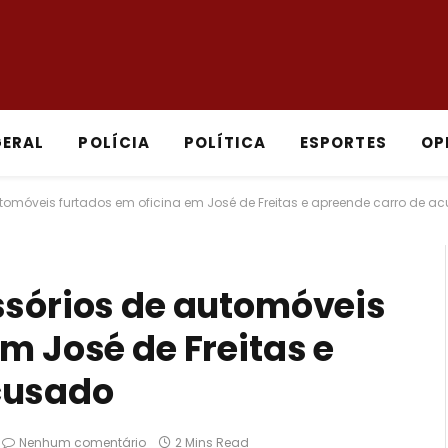
GERAL
POLÍCIA
POLÍTICA
ESPORTES
OP
utomóveis furtados em oficina em José de Freitas e apreende carro de a
ssórios de automóveis
m José de Freitas e
cusado
Nenhum comentário
2 Mins Read