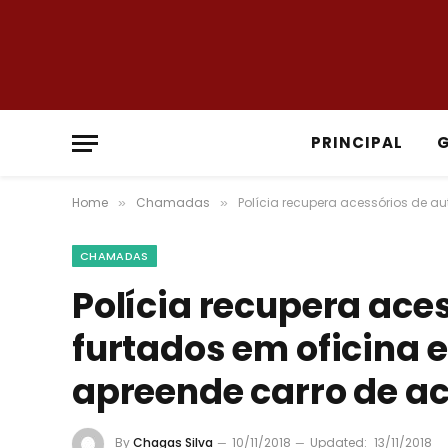
PRINCIPAL
Home
Chamadas
Polícia recupera acessórios de a
»
»
CHAMADAS
Polícia recupera ace
furtados em oficina e
apreende carro de a
By
Chagas Silva
10/11/2018
Updated:
13/11/2018