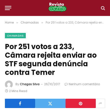
Home
Chamadas
Por 251 votos a 233, Câmara rejeita enviar ao STF segunda denúncia contra Temer
»
»
CHAMADAS
Por 251 votos a 233,
Câmara rejeita enviar ao
STF segunda denúncia
contra Temer
By
Chagas Silva
26/10/2017
Nenhum comentário
2 Mins Read