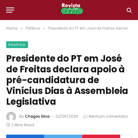
Home
Política
Presidente do PT em José de Freitas declara apoio à pré-candidatura de Vinícius Dias à Assembleia Legislativa
»
»
POLÍTICA
Presidente do PT em José
de Freitas declara apoio à
pré-candidatura de
Vinícius Dias à Assembleia
Legislativa
By
Chagas Silva
02/06/2026
Nenhum comentário
2 Mins Read