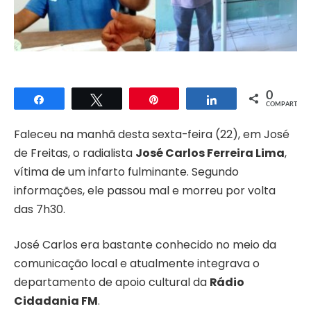
0
Compartilhar
Twittar
Pin
Compartilhar
COMPART.
Faleceu na manhã desta sexta-feira (22), em José
de Freitas, o radialista
José Carlos Ferreira Lima
,
vítima de um infarto fulminante. Segundo
informações, ele passou mal e morreu por volta
das 7h30.
José Carlos era bastante conhecido no meio da
comunicação local e atualmente integrava o
departamento de apoio cultural da
Rádio
Cidadania FM
.