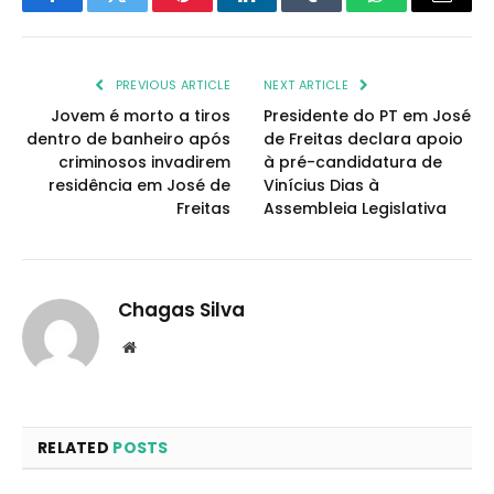
Facebook
Twitter
Pinterest
LinkedIn
Tumblr
WhatsApp
Email
PREVIOUS ARTICLE
NEXT ARTICLE
Jovem é morto a tiros
Presidente do PT em José
dentro de banheiro após
de Freitas declara apoio
criminosos invadirem
à pré-candidatura de
residência em José de
Vinícius Dias à
Freitas
Assembleia Legislativa
Chagas Silva
Website
RELATED
POSTS