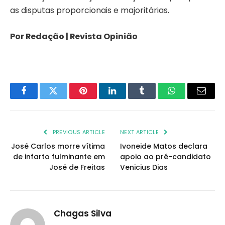
as disputas proporcionais e majoritárias.
Por Redação | Revista Opinião
Facebook
Twitter
Pinterest
LinkedIn
Tumblr
WhatsApp
Email
PREVIOUS ARTICLE
NEXT ARTICLE
José Carlos morre vítima
Ivoneide Matos declara
de infarto fulminante em
apoio ao pré-candidato
José de Freitas
Venicius Dias
Chagas Silva