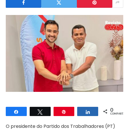
0
Compartilhar
Twittar
Pin
Compartilhar
COMPART.
O presidente do Partido dos Trabalhadores (PT)