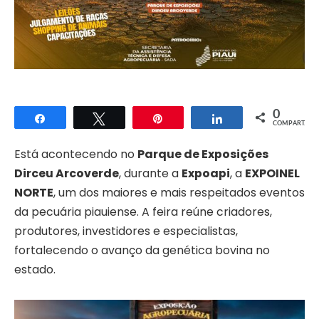
0
Compartilhar
Twittar
Pin
Compartilhar
COMPART.
Está acontecendo no
Parque de Exposições
Dirceu Arcoverde
, durante a
Expoapi
, a
EXPOINEL
NORTE
, um dos maiores e mais respeitados eventos
da pecuária piauiense. A feira reúne criadores,
produtores, investidores e especialistas,
fortalecendo o avanço da genética bovina no
estado.