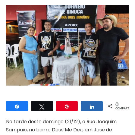
0
Compartilhar
Twittar
Pin
Compartilhar
COMPART.
Na tarde deste domingo (21/12), a Rua Joaquim
Sampaio, no bairro Deus Me Deu, em José de