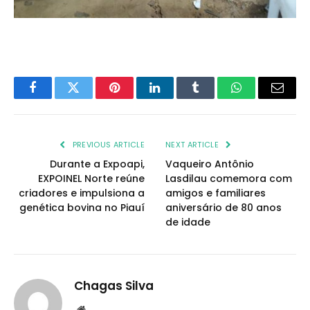
Facebook
Twitter
Pinterest
LinkedIn
Tumblr
WhatsApp
Email
PREVIOUS ARTICLE
NEXT ARTICLE
Durante a Expoapi,
Vaqueiro Antônio
EXPOINEL Norte reúne
Lasdilau comemora com
criadores e impulsiona a
amigos e familiares
genética bovina no Piauí
aniversário de 80 anos
de idade
Chagas Silva
Website