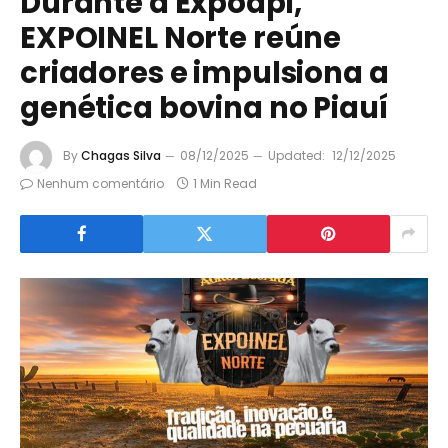
Durante a Expoapi,
EXPOINEL Norte reúne
criadores e impulsiona a
genética bovina no Piauí
By
Chagas Silva
08/12/2025
Updated:
12/12/2025
Nenhum comentário
1 Min Read