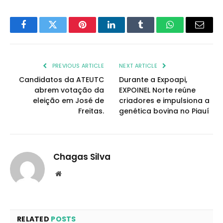
Facebook
Twitter
Pinterest
LinkedIn
Tumblr
WhatsApp
Email
PREVIOUS ARTICLE
NEXT ARTICLE
Candidatos da ATEUTC
Durante a Expoapi,
abrem votação da
EXPOINEL Norte reúne
eleição em José de
criadores e impulsiona a
Freitas.
genética bovina no Piauí
Chagas Silva
Website
RELATED
POSTS