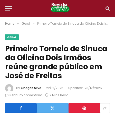
Home
Geral
Primeiro Torneio de Sinuca da Oficina Dois Irmãos reúne grande público em José de Freitas
»
»
GERAL
Primeiro Torneio de Sinuca
da Oficina Dois Irmãos
reúne grande público em
José de Freitas
By
Chagas Silva
22/12/2025
Updated:
23/12/2025
Nenhum comentário
2 Mins Read