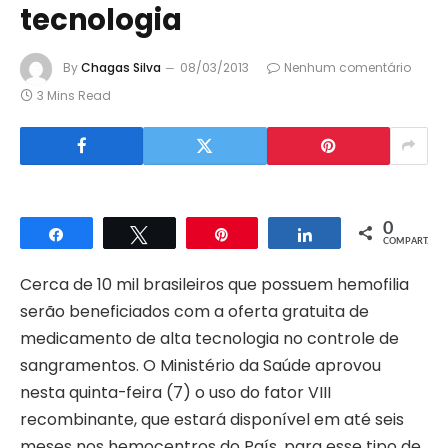
tecnologia
By
Chagas Silva
08/03/2013
Nenhum comentário
3 Mins Read
0
Compartilhar
Twittar
Pin
Compartilhar
COMPART.
Cerca de 10 mil brasileiros que possuem hemofilia
serão beneficiados com a oferta gratuita de
medicamento de alta tecnologia no controle de
sangramentos. O Ministério da Saúde aprovou
nesta quinta-feira (7) o uso do fator VIII
recombinante, que estará disponível em até seis
meses nos hemocentros do País, para esse tipo de