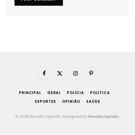
Facebook
X
Instagram
Pinterest
(Twitter)
PRINCIPAL
GERAL
POLÍCIA
POLÍTICA
ESPORTES
OPINIÃO
SAÚDE
© 2026 Revista Opinião. Designed by
Revista Opinião
.