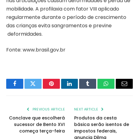
nas articulações causam deformidades e perda de
mobilidade. A profilaxia com fator VIII aplicado
regularmente durante o período de crescimento
das crianças evita sangramentos e previne
deformidades.
Fonte: www.brasil.gov.br
Facebook
Twitter
Pinterest
LinkedIn
Tumblr
WhatsApp
Email
PREVIOUS ARTICLE
NEXT ARTICLE
Conclave que escolherá
Produtos da cesta
sucessor de Bento XVI
básica serão isentos de
começa terça-feira
impostos federais,
anuncia Dilma