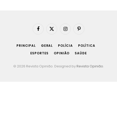
Facebook
X
Instagram
Pinterest
(Twitter)
PRINCIPAL
GERAL
POLÍCIA
POLÍTICA
ESPORTES
OPINIÃO
SAÚDE
© 2026 Revista Opinião. Designed by
Revista Opinião
.