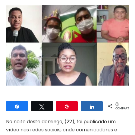
0
Compartilhar
Twittar
Pin
Compartilhar
COMPART.
Na noite deste domingo, (22), foi publicado um
vídeo nas redes sociais, onde comunicadores e