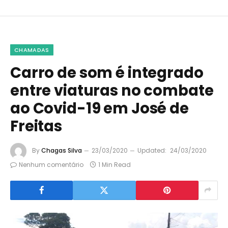
CHAMADAS
Carro de som é integrado
entre viaturas no combate
ao Covid-19 em José de
Freitas
By
Chagas Silva
23/03/2020
Updated:
24/03/2020
Nenhum comentário
1 Min Read