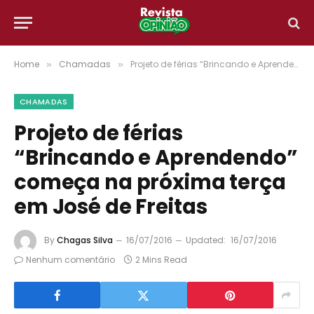
Home
Chamadas
Projeto de férias “Brincando e Aprendendo” começa na próxima terça em José de Freitas
»
»
CHAMADAS
Projeto de férias
“Brincando e Aprendendo”
começa na próxima terça
em José de Freitas
By
Chagas Silva
16/07/2016
Updated:
16/07/2016
Nenhum comentário
2 Mins Read