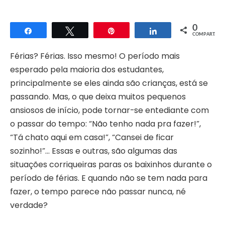
0
Compartilhar
Twittar
Pin
Compartilhar
COMPART.
Férias? Férias. Isso mesmo! O período mais
esperado pela maioria dos estudantes,
principalmente se eles ainda são crianças, está se
passando. Mas, o que deixa muitos pequenos
ansiosos de início, pode tornar-se entediante com
o passar do tempo: “Não tenho nada pra fazer!”,
“Tá chato aqui em casa!”, “Cansei de ficar
sozinho!”… Essas e outras, são algumas das
situações corriqueiras paras os baixinhos durante o
período de férias. E quando não se tem nada para
fazer, o tempo parece não passar nunca, né
verdade?