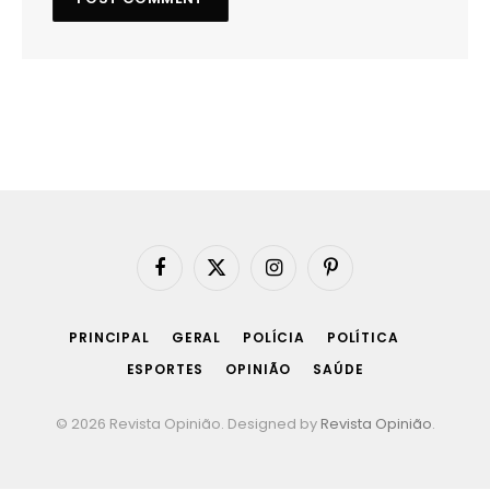
Facebook
X
Instagram
Pinterest
(Twitter)
PRINCIPAL
GERAL
POLÍCIA
POLÍTICA
ESPORTES
OPINIÃO
SAÚDE
© 2026 Revista Opinião. Designed by
Revista Opinião
.