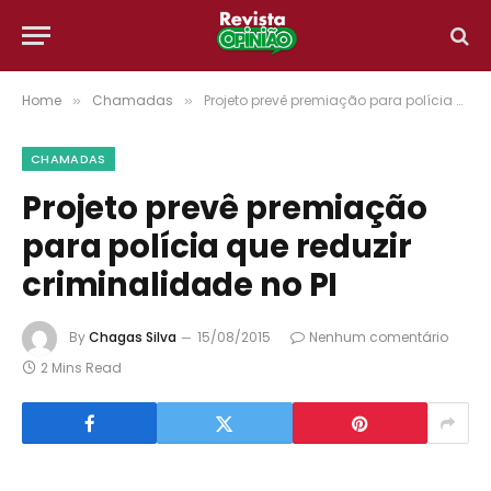
Home
Chamadas
Projeto prevê premiação para polícia que reduzir criminalidade no PI
»
»
CHAMADAS
Projeto prevê premiação
para polícia que reduzir
criminalidade no PI
By
Chagas Silva
15/08/2015
Nenhum comentário
2 Mins Read