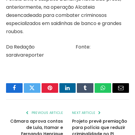
anteriormente, na operação Alcateia
desencadeada para combater criminosos
especializados em saidinhas de banco e grandes
roubos.
Da Redação Fonte:
saraivareporter
Facebook
Twitter
Pinterest
LinkedIn
Tumblr
WhatsApp
Email
PREVIOUS ARTICLE
NEXT ARTICLE
Câmara aprova contas
Projeto prevê premiação
de Lula, Itamar e
para polícia que reduzir
Fernando Henrique
criminalidade no PI