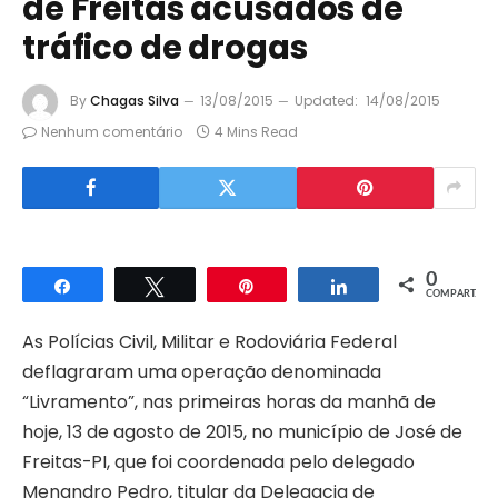
de Freitas acusados de
tráfico de drogas
By
Chagas Silva
13/08/2015
Updated:
14/08/2015
Nenhum comentário
4 Mins Read
0
Compartilhar
Twittar
Pin
Compartilhar
COMPART.
As Polícias Civil, Militar e Rodoviária Federal
deflagraram uma operação denominada
“Livramento”, nas primeiras horas da manhã de
hoje, 13 de agosto de 2015, no município de José de
Freitas-PI, que foi coordenada pelo delegado
Menandro Pedro, titular da Delegacia de