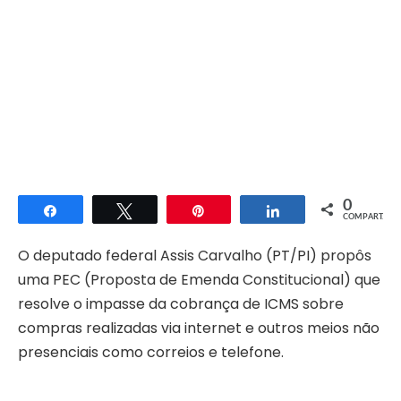
0
Compartilhar
Twittar
Pin
Compartilhar
COMPART.
O deputado federal Assis Carvalho (PT/PI) propôs
uma PEC (Proposta de Emenda Constitucional) que
resolve o impasse da cobrança de ICMS sobre
compras realizadas via internet e outros meios não
presenciais como correios e telefone.