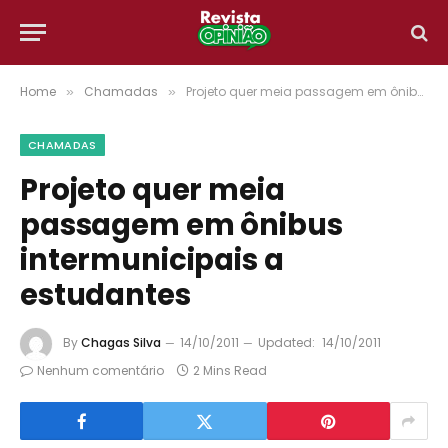
Home
Chamadas
Projeto quer meia passagem em ônibus intermunicipais a estudantes
»
»
CHAMADAS
Projeto quer meia
passagem em ônibus
intermunicipais a
estudantes
By
Chagas Silva
14/10/2011
Updated:
14/10/2011
Nenhum comentário
2 Mins Read