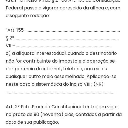
Art. 1º O inciso VII do § 2º do Art. 155 da Constituição
Federal passa a vigorar acrescido da alínea c, com
a seguinte redação:
“Art. 155. ………………………………………………………………………………………………..
§ 2º …………………………………………………………………………………………………………
VII – ………………………………………………………………………………………………….
c) a alíquota interestadual, quando o destinatário
não for contribuinte do imposto e a operação se
der por meio da internet, telefone, correio ou
quaisquer outro meio assemelhado. Aplicando-se
neste caso a sistemática do inciso VIII ; (NR)
……………………………………………………………………………………………………………….
Art. 2º Esta Emenda Constitucional entra em vigor
no prazo de 90 (noventa) dias, contados a partir da
data de sua publicação.