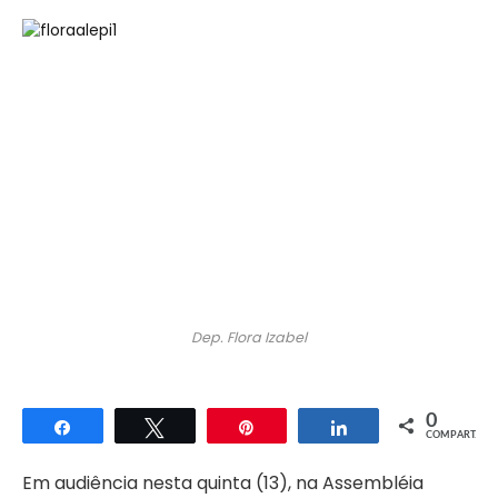
Dep. Flora Izabel
0
Compartilhar
Twittar
Pin
Compartilhar
COMPART.
Em audiência nesta quinta (13), na Assembléia