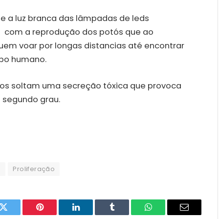
 e a luz branca das lâmpadas de leds
am com a reprodução dos potós que ao
em voar por longas distancias até encontrar
rpo humano.
tos soltam uma secreção tóxica que provoca
 segundo grau.
a
Proliferação
k
Twitter
Pinterest
LinkedIn
Tumblr
WhatsApp
Email