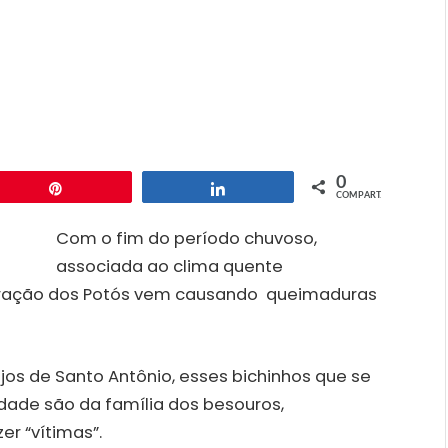
0
Pin
Compartilhar
COMPART.
Com o fim do período chuvoso,
associada ao clima quente
liferação dos Potós vem causando queimaduras
ejos de Santo Antônio, esses bichinhos que se
ade são da família dos besouros,
r “vítimas”.