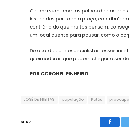
O clima seco, com as palhas da barracas
instaladas por toda a praça, contribuír
contrário do que muitos pensam, consegu
um local quente para pousar, como o co
De acordo com especialistas, esses inse
queimaduras que podem chegar a ser de
POR CORONEL PINHEIRO
JOSÉ DE FREITAS
população
Potós
preocup
SHARE.
Faceboo