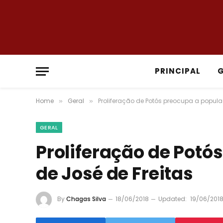
PRINCIPAL
Home
Geral
Proliferação de Potós preocupa a popula
»
»
GERAL
Proliferação de Potó
de José de Freitas
By
Chagas Silva
18/06/2018
Updated:
19/06/201