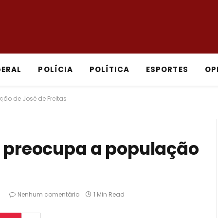
GERAL
POLÍCIA
POLÍTICA
ESPORTES
OP
ção de José de Freitas
s preocupa a população
8
Nenhum comentário
1 Min Read