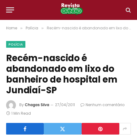
Home
Polícia
Recém-nascido é abandonado em lixo do banheiro de hospital em Jundiaí-SP
»
»
POLÍCIA
Recém-nascido é
abandonado em lixo do
banheiro de hospital em
Jundiaí-SP
By
Chagas Silva
27/04/2011
Nenhum comentário
1 Min Read