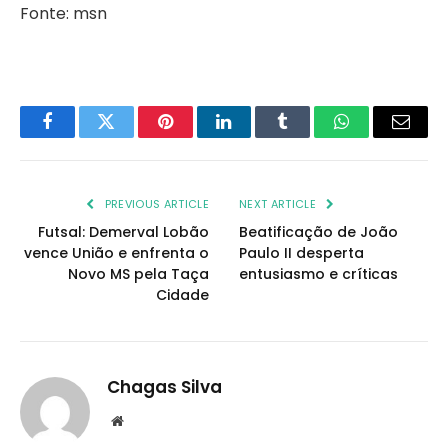
Fonte: msn
Facebook
Twitter
Pinterest
LinkedIn
Tumblr
WhatsApp
Email
PREVIOUS ARTICLE
NEXT ARTICLE
Futsal: Demerval Lobão
Beatificação de João
vence União e enfrenta o
Paulo II desperta
Novo MS pela Taça
entusiasmo e críticas
Cidade
Chagas Silva
Website