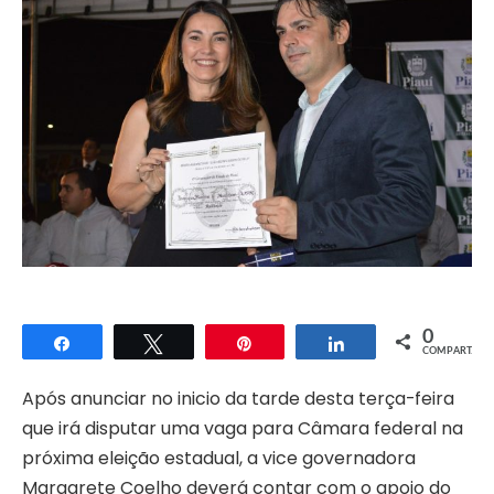
0
Compartilhar
Twittar
Pin
Compartilhar
COMPART.
Após anunciar no inicio da tarde desta terça-feira
que irá disputar uma vaga para Câmara federal na
próxima eleição estadual, a vice governadora
Margarete Coelho deverá contar com o apoio do