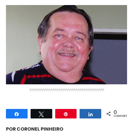
????????????????????????????????????
0
Compartilhar
Twittar
Pin
Compartilhar
COMPART.
POR CORONEL PINHEIRO