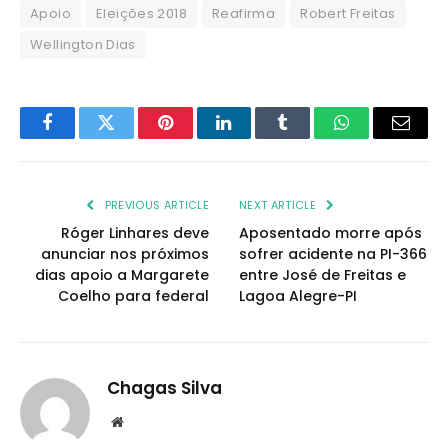
Apoio
Eleições 2018
Reafirma
Robert Freitas
Wellington Dias
Facebook
Twitter
Pinterest
LinkedIn
Tumblr
WhatsApp
Email
PREVIOUS ARTICLE
NEXT ARTICLE
Róger Linhares deve
Aposentado morre após
anunciar nos próximos
sofrer acidente na PI-366
dias apoio a Margarete
entre José de Freitas e
Coelho para federal
Lagoa Alegre-PI
Chagas Silva
Website