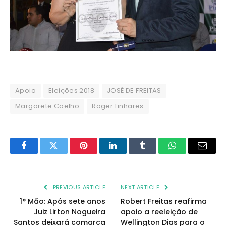
Apoio
Eleições 2018
JOSÉ DE FREITAS
Margarete Coelho
Roger Linhares
Facebook
Twitter
Pinterest
LinkedIn
Tumblr
WhatsApp
Email
PREVIOUS ARTICLE
NEXT ARTICLE
1° Mão: Após sete anos
Robert Freitas reafirma
Juiz Lirton Nogueira
apoio a reeleição de
Santos deixará comarca
Wellington Dias para o