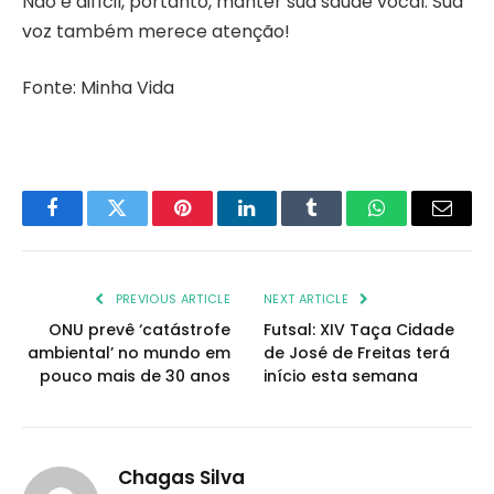
Não é difícil, portanto, manter sua saúde vocal. Sua
voz também merece atenção!
Fonte: Minha Vida
Facebook
Twitter
Pinterest
LinkedIn
Tumblr
WhatsApp
Email
PREVIOUS ARTICLE
NEXT ARTICLE
ONU prevê ‘catástrofe
Futsal: XIV Taça Cidade
ambiental’ no mundo em
de José de Freitas terá
pouco mais de 30 anos
início esta semana
Chagas Silva