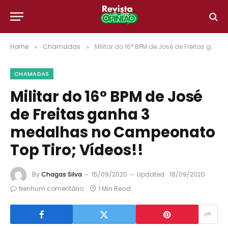
Home
Chamadas
Militar do 16° BPM de José de Freitas ganha 3 medalhas no Campeonato Top Tiro; Vídeos!!
»
»
CHAMADAS
Militar do 16° BPM de José
de Freitas ganha 3
medalhas no Campeonato
Top Tiro; Vídeos!!
By
Chagas Silva
15/09/2020
Updated:
18/09/2020
Nenhum comentário
1 Min Read