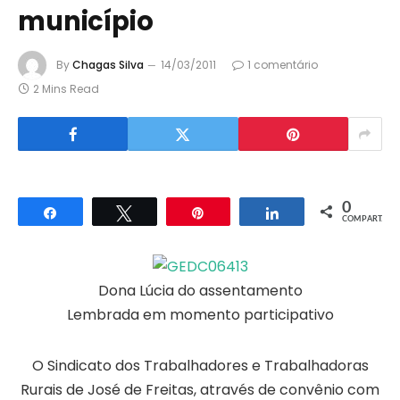
município
By
Chagas Silva
14/03/2011
1 comentário
2 Mins Read
0
Compartilhar
Twittar
Pin
Compartilhar
COMPART.
Dona Lúcia do assentamento
Lembrada em momento participativo
O Sindicato dos Trabalhadores e Trabalhadoras
Rurais de José de Freitas, através de convênio com