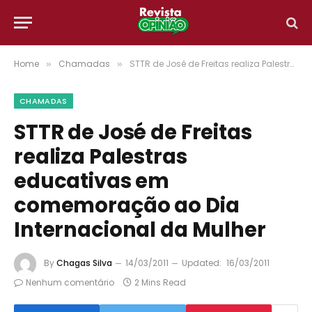
Home
Chamadas
STTR de José de Freitas realiza Palestras educativas em comemoração ao Dia Internacional da Mulher
»
»
CHAMADAS
STTR de José de Freitas
realiza Palestras
educativas em
comemoração ao Dia
Internacional da Mulher
By
Chagas Silva
14/03/2011
Updated:
16/03/2011
Nenhum comentário
2 Mins Read