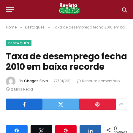
Home
Destaques
Taxa de desemprego fecha 2010 em baixa recorde
»
»
DESTAQUES
Taxa de desemprego fecha
2010 em baixa recorde
By
Chagas Silva
27/01/2011
Nenhum comentário
2 Mins Read
0
Compartilhar
Twittar
Pin
Compartilhar
COMPART.