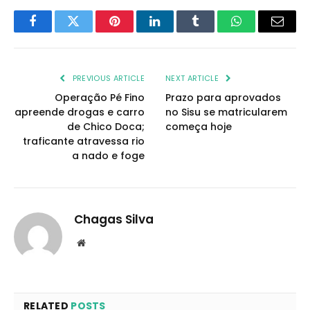
Facebook
Twitter
Pinterest
LinkedIn
Tumblr
WhatsApp
Email
PREVIOUS ARTICLE
NEXT ARTICLE
Operação Pé Fino
Prazo para aprovados
apreende drogas e carro
no Sisu se matricularem
de Chico Doca;
começa hoje
traficante atravessa rio
a nado e foge
Chagas Silva
Website
RELATED
POSTS