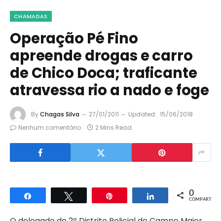
CHAMADAS
Operação Pé Fino
apreende drogas e carro
de Chico Doca; traficante
atravessa rio a nado e foge
By
Chagas Silva
27/01/2011
Updated:
15/06/2018
Nenhum comentário
2 Mins Read
0
Compartilhar
Twittar
Pin
Compartilhar
COMPART.
O delegado do 2º Distrito Policial de Campo Maior