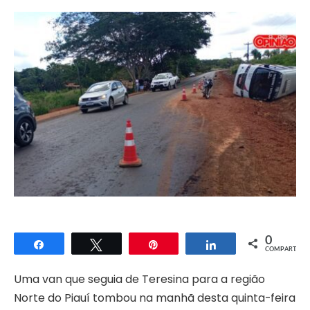
0
Compartilhar
Twittar
Pin
Compartilhar
COMPART.
Uma van que seguia de Teresina para a região
Norte do Piauí tombou na manhã desta quinta-feira