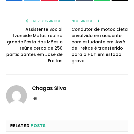
Facebook
Twitter
Pinterest
LinkedIn
Tumblr
WhatsApp
Email
PREVIOUS ARTICLE
NEXT ARTICLE
Assistente Social
Condutor de motocicleta
Ivoneide Matos realiza
envolvido em acidente
grande Festa das Mães e
com estudante em José
reúne cerca de 250
de Freitas é transferido
participantes em José de
para o HUT em estado
Freitas
grave
Chagas Silva
Website
RELATED
POSTS