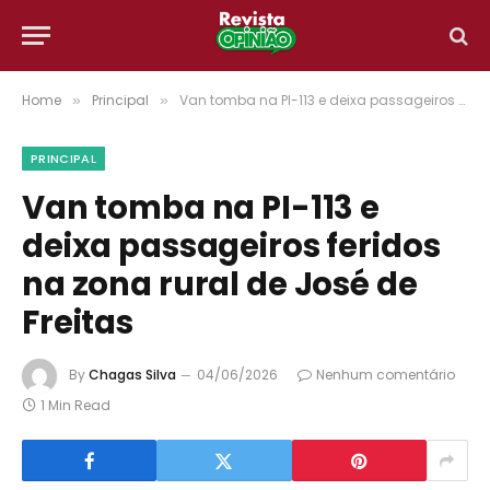
Home
Principal
Van tomba na PI-113 e deixa passageiros feridos na zona rural de José de Freitas
»
»
PRINCIPAL
Van tomba na PI-113 e
deixa passageiros feridos
na zona rural de José de
Freitas
By
Chagas Silva
04/06/2026
Nenhum comentário
1 Min Read