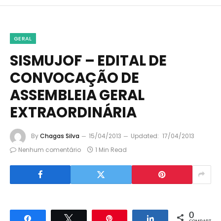
GERAL
SISMUJOF – EDITAL DE
CONVOCAÇÃO DE
ASSEMBLEIA GERAL
EXTRAORDINÁRIA
By
Chagas Silva
15/04/2013
Updated:
17/04/2013
Nenhum comentário
1 Min Read
0
Compartilhar
Twittar
Pin
Compartilhar