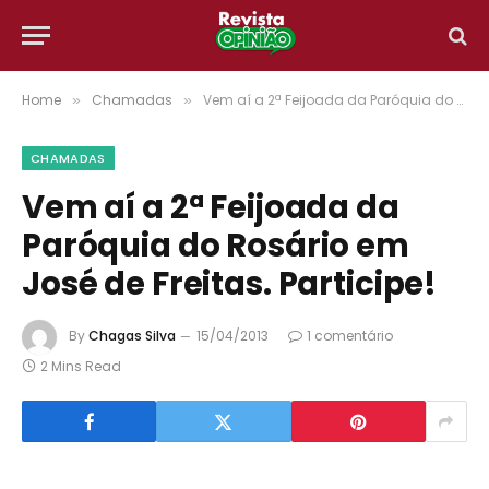
Home
Chamadas
Vem aí a 2ª Feijoada da Paróquia do Rosário em José de Freitas. Participe!
»
»
CHAMADAS
Vem aí a 2ª Feijoada da
Paróquia do Rosário em
José de Freitas. Participe!
By
Chagas Silva
15/04/2013
1 comentário
2 Mins Read