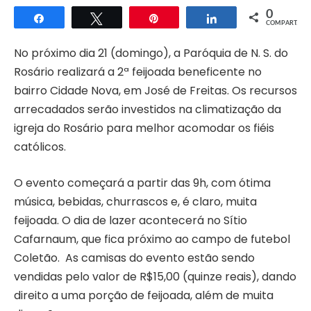
0
Compartilhar
Twittar
Pin
Compartilhar
COMPART.
No próximo dia 21 (domingo), a Paróquia de N. S. do
Rosário realizará a 2ª feijoada beneficente no
bairro Cidade Nova, em José de Freitas. Os recursos
arrecadados serão investidos na climatização da
igreja do Rosário para melhor acomodar os fiéis
católicos.
O evento começará a partir das 9h, com ótima
música, bebidas, churrascos e, é claro, muita
feijoada. O dia de lazer acontecerá no Sítio
Cafarnaum, que fica próximo ao campo de futebol
Coletão. As camisas do evento estão sendo
vendidas pelo valor de R$15,00 (quinze reais), dando
direito a uma porção de feijoada, além de muita