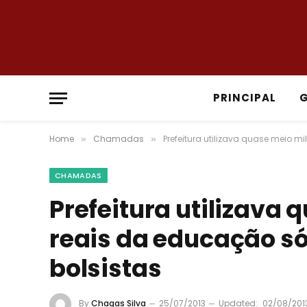
PRINCIPAL
Home
Chamadas
Prefeitura utilizava quase meio 
»
»
CHAMADAS
Prefeitura utilizava
reais da educação s
bolsistas
By
Chagas Silva
25/07/2013
Updated:
02/08/201