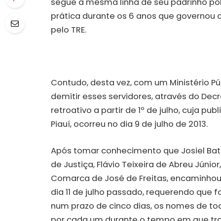
segue a mesma linha de seu padrinho polít
prática durante os 6 anos que governou 
pelo TRE.
Contudo, desta vez, com um Ministério Públ
demitir esses servidores, através do Decr
retroativo a partir de 1º de julho, cuja pu
Piauí, ocorreu no dia 9 de julho de 2013.
Após tomar conhecimento que Josiel Bati
de Justiça, Flávio Teixeira de Abreu Júnior
Comarca de José de Freitas, encaminhou u
dia 11 de julho passado, requerendo que f
num prazo de cinco dias, os nomes de tod
por cada um durante o tempo em que tr