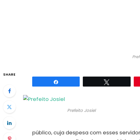
Pref
SHARE
Compartilhar
Twittar
Prefeito Josiel
público, cuja despesa com esses servidor