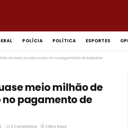
GERAL
POLÍCIA
POLÍTICA
ESPORTES
OP
milhão de reais da educação só no pagamento de bolsistas
 quase meio milhão de
ó no pagamento de
3
2 Comentários
3 Mins Read