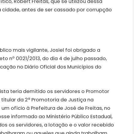
ico, Robert Freitas, que se utilizou dessa
a cidade, antes de ser cassado por corrupção
ico mais vigilante, Josiel foi obrigado a
eto nº 0021/2013, do dia 4 de julho passado,
blicação no Diário Oficial dos Municípios do
sta teria demitido os servidores o Promotor
, titular da 2ª Promotoria de Justiça na
m ofício à Prefeitura de José de Freitas, no
osse informado ao Ministério Público Estadual,
os os servidores, a lotação e o valor recebido
abalharam ou aqueles que ainda trabalham