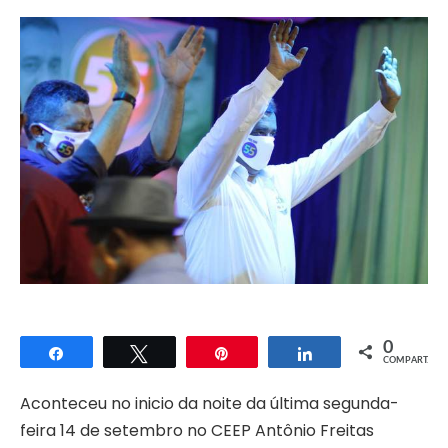
0
Compartilhar
Twittar
Pin
Compartilhar
COMPART.
Aconteceu no inicio da noite da última segunda-
feira 14 de setembro no CEEP Antônio Freitas