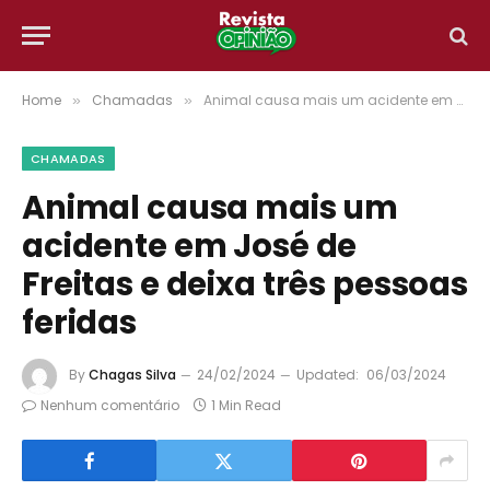
Home
Chamadas
Animal causa mais um acidente em José de Freitas e deixa três pessoas feridas
»
»
CHAMADAS
Animal causa mais um
acidente em José de
Freitas e deixa três pessoas
feridas
By
Chagas Silva
24/02/2024
Updated:
06/03/2024
Nenhum comentário
1 Min Read