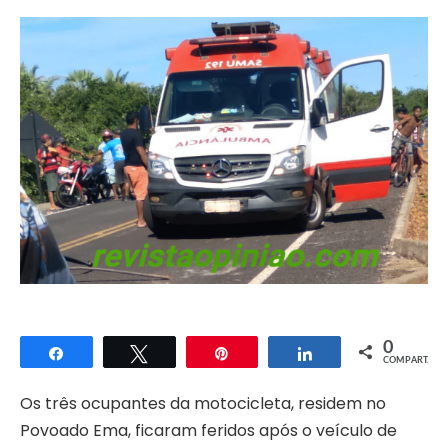
0
Compartilhar
Twittar
Pin
Compartilhar
COMPART.
Os três ocupantes da motocicleta, residem no
Povoado Ema, ficaram feridos após o veículo de