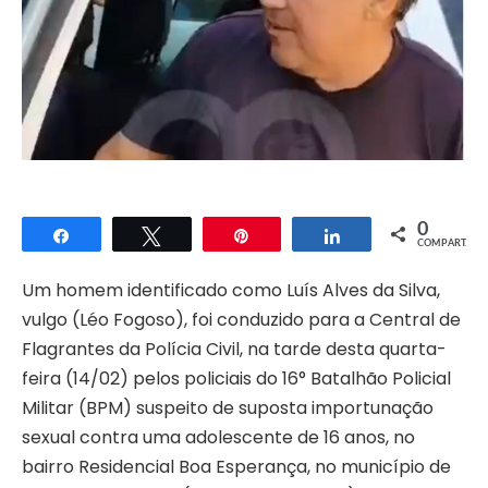
0
Compartilhar
Twittar
Pin
Compartilhar
COMPART.
Um homem identificado como Luís Alves da Silva,
vulgo (Léo Fogoso), foi conduzido para a Central de
Flagrantes da Polícia Civil, na tarde desta quarta-
feira (14/02) pelos policiais do 16° Batalhão Policial
Militar (BPM) suspeito de suposta importunação
sexual contra uma adolescente de 16 anos, no
bairro Residencial Boa Esperança, no município de