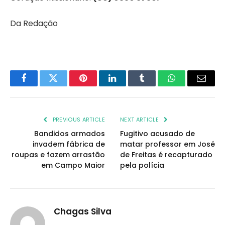
Da Redação
Facebook
Twitter
Pinterest
LinkedIn
Tumblr
WhatsApp
Email
PREVIOUS ARTICLE
NEXT ARTICLE
Bandidos armados
Fugitivo acusado de
invadem fábrica de
matar professor em José
roupas e fazem arrastão
de Freitas é recapturado
em Campo Maior
pela polícia
Chagas Silva