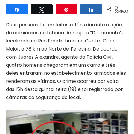
0
Compartilhar
Twittar
Pin
Compartilhar
COMPART.
Duas pessoas foram feitas reféns durante a ação
de criminosos na fábrica de roupas “Documento”,
localizada na Rua Emídio Lima, no Centro Campo
Maior, a 78 km ao Norte de Teresina. De acordo
com Juarez Alexandre, agente da Polícia Civil,
quatro homens chegaram em um carro e três
deles entraram no estabelecimento, armados eles
renderam as vítimas. O crime ocorreu por volta
das 15h desta quinta-feira (19) e foi registrado por
câmeras de segurança do local.