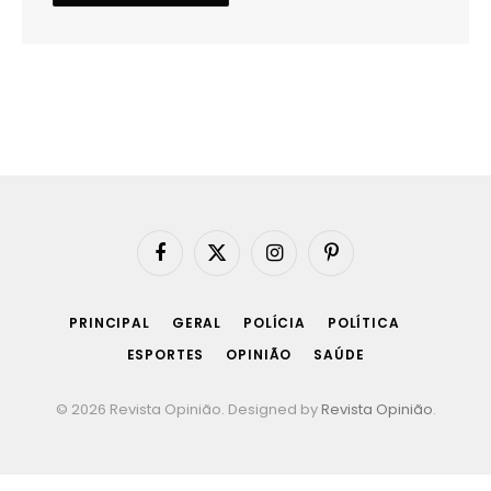
Facebook
X
Instagram
Pinterest
(Twitter)
PRINCIPAL
GERAL
POLÍCIA
POLÍTICA
ESPORTES
OPINIÃO
SAÚDE
© 2026 Revista Opinião. Designed by
Revista Opinião
.