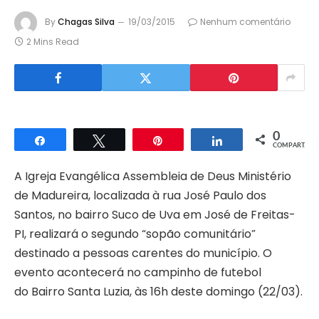
By
Chagas Silva
19/03/2015
Nenhum comentário
2 Mins Read
0
Compartilhar
Twittar
Pin
Compartilhar
COMPART.
A Igreja Evangélica Assembleia de Deus Ministério
de Madureira, localizada à rua José Paulo dos
Santos, no bairro Suco de Uva em José de Freitas-
PI, realizará o segundo “sopão comunitário”
destinado a pessoas carentes do município. O
evento acontecerá no campinho de futebol
do Bairro Santa Luzia, às 16h deste domingo (22/03).