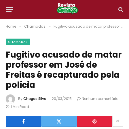
Home
Chamadas
Fugitivo acusado de matar professor em José de Freitas é recapturado pela polícia
»
»
CHAMADAS
Fugitivo acusado de matar
professor em José de
Freitas é recapturado pela
polícia
By
Chagas Silva
20/03/2015
Nenhum comentário
1 Min Read