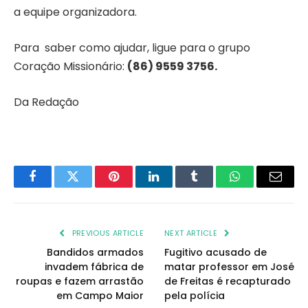
a equipe organizadora.
Para saber como ajudar, ligue para o grupo
Coração Missionário:
(86) 9559 3756.
Da Redação
Facebook
Twitter
Pinterest
LinkedIn
Tumblr
WhatsApp
Email
PREVIOUS ARTICLE
NEXT ARTICLE
Bandidos armados
Fugitivo acusado de
invadem fábrica de
matar professor em José
roupas e fazem arrastão
de Freitas é recapturado
em Campo Maior
pela polícia