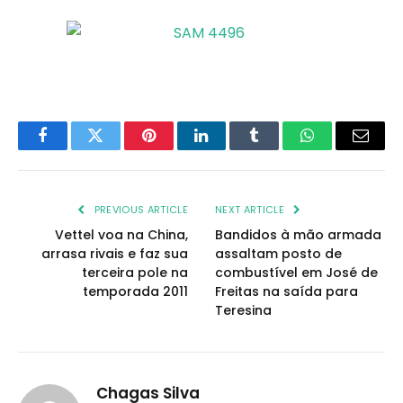
Facebook
Twitter
Pinterest
LinkedIn
Tumblr
WhatsApp
Email
PREVIOUS ARTICLE
NEXT ARTICLE
Vettel voa na China,
Bandidos à mão armada
arrasa rivais e faz sua
assaltam posto de
terceira pole na
combustível em José de
temporada 2011
Freitas na saída para
Teresina
Chagas Silva