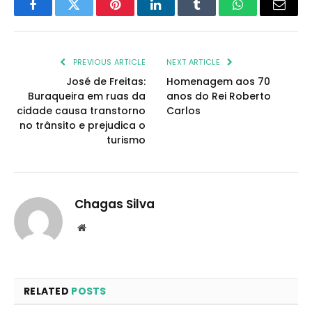
Facebook
Twitter
Pinterest
LinkedIn
Tumblr
WhatsApp
Email
PREVIOUS ARTICLE
NEXT ARTICLE
José de Freitas:
Homenagem aos 70
Buraqueira em ruas da
anos do Rei Roberto
cidade causa transtorno
Carlos
no trânsito e prejudica o
turismo
Chagas Silva
Website
RELATED
POSTS