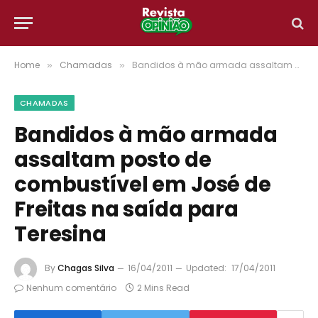
Home
Chamadas
Bandidos à mão armada assaltam posto de combustível em José de Freitas na saída para Teresina
»
»
CHAMADAS
Bandidos à mão armada
assaltam posto de
combustível em José de
Freitas na saída para
Teresina
By
Chagas Silva
16/04/2011
Updated:
17/04/2011
Nenhum comentário
2 Mins Read