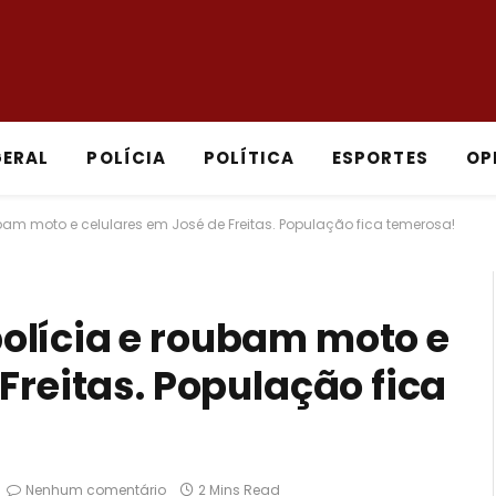
GERAL
POLÍCIA
POLÍTICA
ESPORTES
OP
am moto e celulares em José de Freitas. População fica temerosa!
olícia e roubam moto e
Freitas. População fica
Nenhum comentário
2 Mins Read