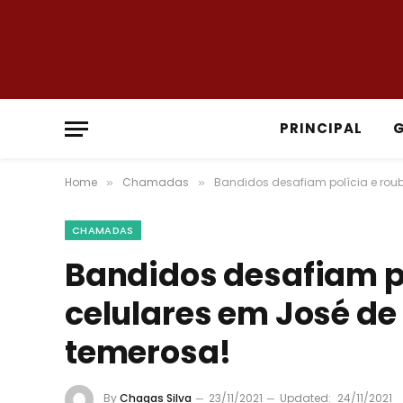
PRINCIPAL
Home
Chamadas
Bandidos desafiam polícia e roub
»
»
CHAMADAS
Bandidos desafiam p
celulares em José de 
temerosa!
By
Chagas Silva
23/11/2021
Updated:
24/11/2021