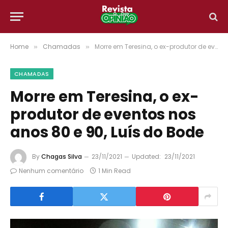
Home
Chamadas
Morre em Teresina, o ex-produtor de eventos nos anos 80 e 90, Luís do Bode
»
»
CHAMADAS
Morre em Teresina, o ex-
produtor de eventos nos
anos 80 e 90, Luís do Bode
By
Chagas Silva
23/11/2021
Updated:
23/11/2021
Nenhum comentário
1 Min Read