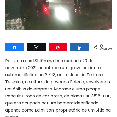
0
Compartilhar
Twittar
Pin
Compartilhar
COMPART.
Por volta das 18h10min, deste sábado 20 de
novembro 2021, aconteceu um grave acidente
automobilístico na PI-113, entre José de Freitas e
Teresina, na altura do povoado Bolena, envolvendo
um ônibus da empresa Andrade e uma picape
Renault Oroch de cor prata, de placa PIX-3516-THE,
que era ocupada por um homem identificado
apenas como Edimilson, proprietário de um Sítio na