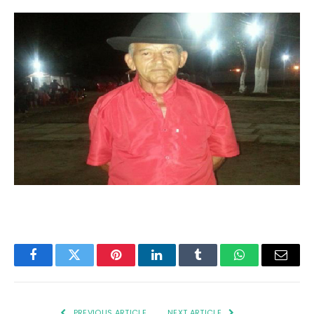
Facebook
Twitter
Pinterest
LinkedIn
Tumblr
WhatsApp
Email
PREVIOUS ARTICLE
NEXT ARTICLE