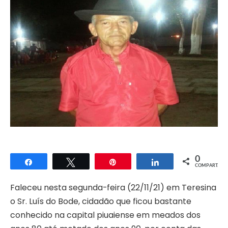
0
Compartilhar
Twittar
Pin
Compartilhar
COMPART.
Faleceu nesta segunda-feira (22/11/21) em Teresina
o Sr. Luís do Bode, cidadão que ficou bastante
conhecido na capital piuaiense em meados dos