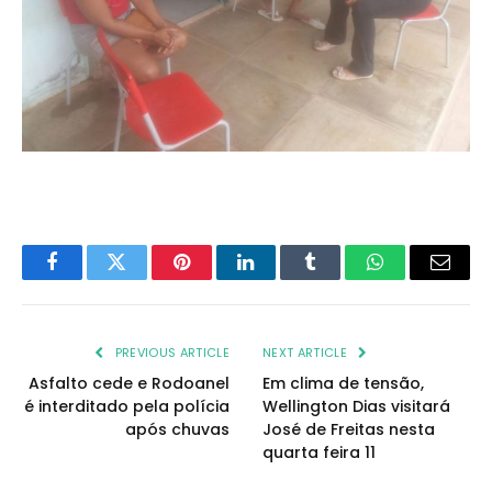
Facebook
Twitter
Pinterest
LinkedIn
Tumblr
WhatsApp
Email
PREVIOUS ARTICLE
NEXT ARTICLE
Asfalto cede e Rodoanel
Em clima de tensão,
é interditado pela polícia
Wellington Dias visitará
após chuvas
José de Freitas nesta
quarta feira 11