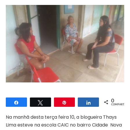
0
Compartilhar
Twittar
Pin
Compartilhar
COMPART.
Na manhã desta terça feira 10, a blogueira Thays
Lima esteve na escola CAIC no bairro Cidade Nova