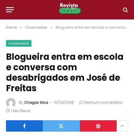
Home
Chamadas
Blogueira entra em escola e conversa com desabrigados em José de Freitas
»
»
CHAMADAS
Blogueira entra em escola
e conversa com
desabrigados em José de
Freitas
By
Chagas Silva
10/04/2018
Nenhum comentário
1 Min Read