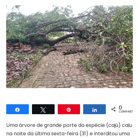
0
Compartilhar
Twittar
Pin
Compartilhar
COMPART.
Uma árvore de grande porte da espécie (cajú) caiu
na noite da última sexta-feira (31) e interditou uma