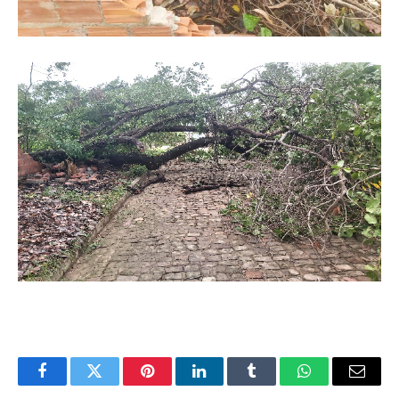
Facebook
Twitter
Pinterest
LinkedIn
Tumblr
WhatsApp
Email