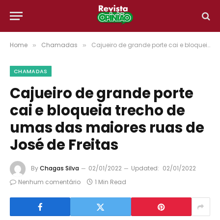
Home
Chamadas
Cajueiro de grande porte cai e bloqueia trecho de umas das maiores ruas de José de Freitas
»
»
CHAMADAS
Cajueiro de grande porte
cai e bloqueia trecho de
umas das maiores ruas de
José de Freitas
By
Chagas Silva
02/01/2022
Updated:
02/01/2022
Nenhum comentário
1 Min Read