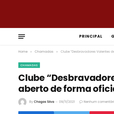
PRINCIPAL
Home
Chamadas
Clube “Desbravadores Valentes de 
»
»
CHAMADAS
Clube “Desbravadore
aberto de forma ofici
By
Chagas Silva
09/11/2021
Nenhum comentár