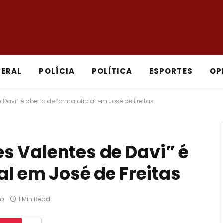
GERAL
POLÍCIA
POLÍTICA
ESPORTES
OP
Davi” é aberto de forma oficial em José de Freitas
s Valentes de Davi” é
al em José de Freitas
io
1 Min Read