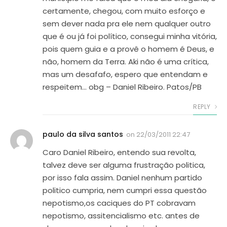
certamente, chegou, com muito esforço e
sem dever nada pra ele nem qualquer outro
que é ou já foi político, consegui minha vitória,
pois quem guia e a provê o homem é Deus, e
não, homem da Terra. Aki não é uma crítica,
mas um desafafo, espero que entendam e
respeitem… obg – Daniel Ribeiro. Patos/PB
REPLY
paulo da silva santos
on
22/03/2011 22:47
Caro Daniel Ribeiro, entendo sua revolta,
talvez deve ser alguma frustração politica,
por isso fala assim. Daniel nenhum partido
politico cumpria, nem cumpri essa questão
nepotismo,os caciques do PT cobravam
nepotismo, assitencialismo etc. antes de