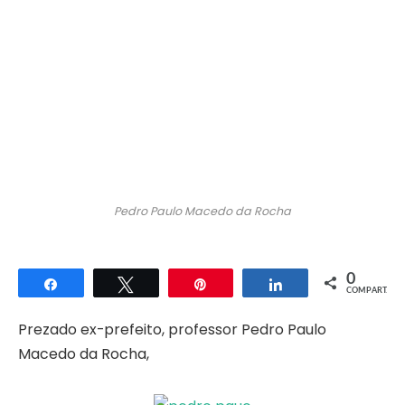
Pedro Paulo Macedo da Rocha
0
Compartilhar
Twittar
Pin
Compartilhar
COMPART.
Prezado ex-prefeito, professor Pedro Paulo
Macedo da Rocha,