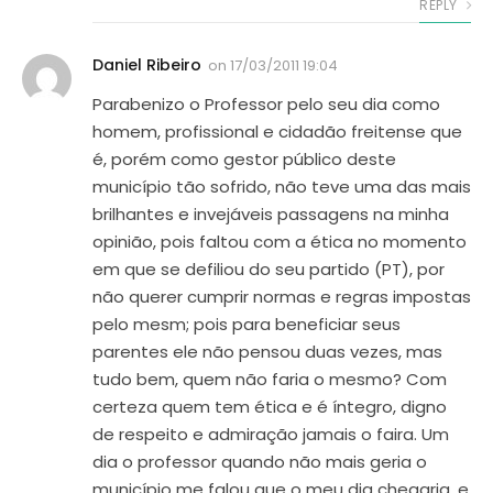
REPLY
Daniel Ribeiro
on
17/03/2011 19:04
Parabenizo o Professor pelo seu dia como
homem, profissional e cidadão freitense que
é, porém como gestor público deste
município tão sofrido, não teve uma das mais
brilhantes e invejáveis passagens na minha
opinião, pois faltou com a ética no momento
em que se defiliou do seu partido (PT), por
não querer cumprir normas e regras impostas
pelo mesm; pois para beneficiar seus
parentes ele não pensou duas vezes, mas
tudo bem, quem não faria o mesmo? Com
certeza quem tem ética e é íntegro, digno
de respeito e admiração jamais o faira. Um
dia o professor quando não mais geria o
município me falou que o meu dia chegaria, e