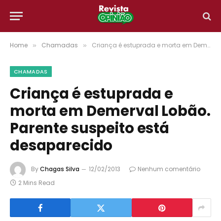
Home
Chamadas
Criança é estuprada e morta em Demerval Lobão. Parente suspeito está desaparecido
»
»
CHAMADAS
Criança é estuprada e
morta em Demerval Lobão.
Parente suspeito está
desaparecido
By
Chagas Silva
12/02/2013
Nenhum comentário
2 Mins Read