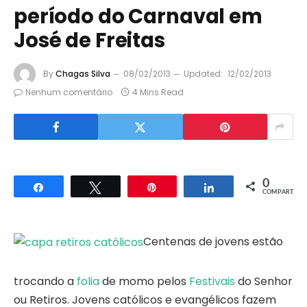
período do Carnaval em
José de Freitas
By
Chagas Silva
08/02/2013
Updated:
12/02/2013
Nenhum comentário
4 Mins Read
0
Compartilhar
Twittar
Pin
Compartilhar
COMPART.
Centenas de jovens estão
trocando a
folia
de momo pelos
Festivais
do Senhor
ou Retiros. Jovens católicos e evangélicos fazem