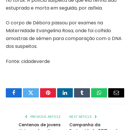
no tórax. A polícia suspeita de que ela tenha sido
estuprada e morta em seguida, por asfixia.
O corpo de Débora passou por exames na
Maternidade Evangelina Rosa, onde foi colhido
amostras de sêmen para comparação com o DNA
dos suspeitos.
Fonte: cidadeverde
Facebook
Twitter
Pinterest
LinkedIn
Tumblr
WhatsApp
Email
PREVIOUS ARTICLE
NEXT ARTICLE
Centenas de jovens
Campanha da