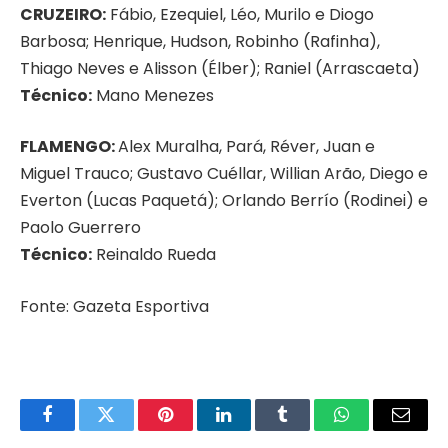
CRUZEIRO:
Fábio, Ezequiel, Léo, Murilo e Diogo
Barbosa; Henrique, Hudson, Robinho (Rafinha),
Thiago Neves e Alisson (Élber); Raniel (Arrascaeta)
Técnico:
Mano Menezes
FLAMENGO:
Alex Muralha, Pará, Réver, Juan e
Miguel Trauco; Gustavo Cuéllar, Willian Arão, Diego e
Everton (Lucas Paquetá); Orlando Berrío (Rodinei) e
Paolo Guerrero
Técnico:
Reinaldo Rueda
Fonte: Gazeta Esportiva
Facebook
Twitter
Pinterest
LinkedIn
Tumblr
WhatsApp
Email