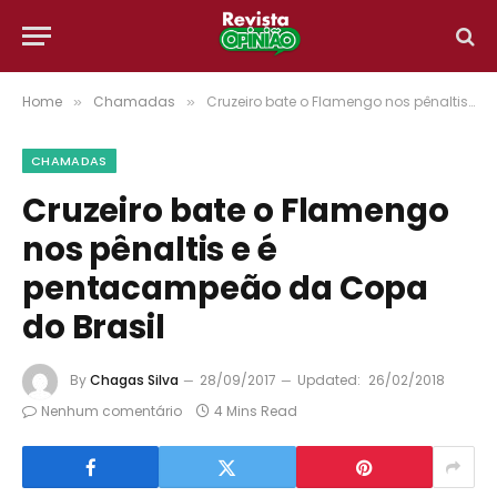
Home
Chamadas
Cruzeiro bate o Flamengo nos pênaltis e é pentacampeão da Copa do Brasil
»
»
CHAMADAS
Cruzeiro bate o Flamengo
nos pênaltis e é
pentacampeão da Copa
do Brasil
By
Chagas Silva
28/09/2017
Updated:
26/02/2018
Nenhum comentário
4 Mins Read