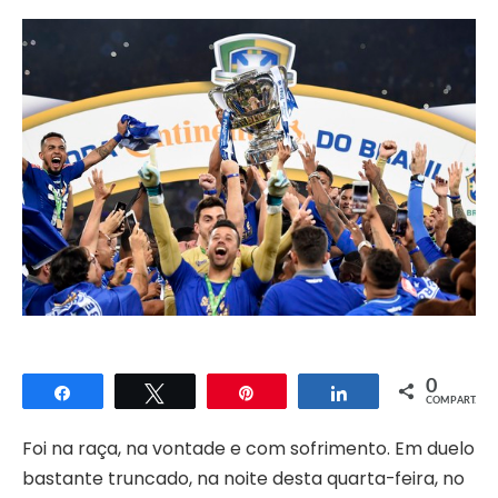
0
Compartilhar
Twittar
Pin
Compartilhar
COMPART.
Foi na raça, na vontade e com sofrimento. Em duelo
bastante truncado, na noite desta quarta-feira, no