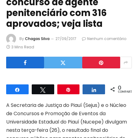
concurso de agente
penitenciário com 316
aprovados; veja lista
By
Chagas Silva
27/09/2017
Nenhum comentário
3 Mins Read
0
Compartilhar
Twittar
Pin
Compartilhar
COMPART.
A Secretaria de Justiça do Piauí (Sejus) e o Núcleo
de Concursos e Promoção de Eventos da
Universidade Estadual do Piauí (Nucepe) divulgam
nesta terça-feira (26), o resultado final do