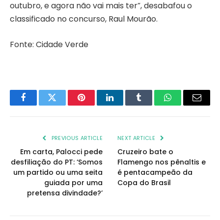
outubro, e agora não vai mais ter”, desabafou o
classificado no concurso, Raul Mourão.
Fonte: Cidade Verde
Facebook
Twitter
Pinterest
LinkedIn
Tumblr
WhatsApp
Email
PREVIOUS ARTICLE
NEXT ARTICLE
Em carta, Palocci pede
Cruzeiro bate o
desfiliação do PT: ‘Somos
Flamengo nos pênaltis e
um partido ou uma seita
é pentacampeão da
guiada por uma
Copa do Brasil
pretensa divindade?’