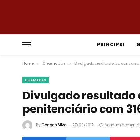
PRINCIPAL
Home
Chamadas
Divulgado resultado do concurso 
»
»
CHAMADAS
Divulgado resultado
penitenciário com 31
By
Chagas Silva
27/09/2017
Nenhum comentár