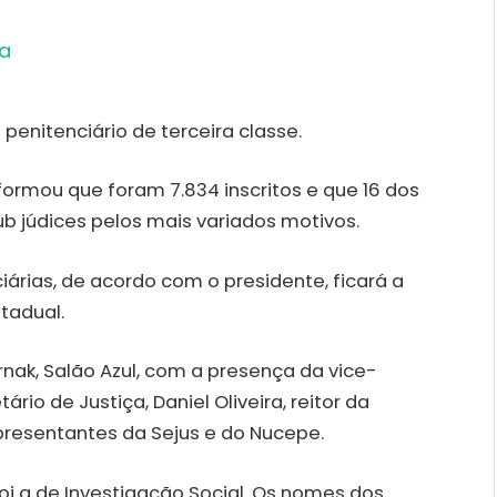
ia
 penitenciário de terceira classe.
formou que foram 7.834 inscritos e que 16 dos
b júdices pelos mais variados motivos.
iárias, de acordo com o presidente, ficará a
tadual.
nak, Salão Azul, com a presença da vice-
io de Justiça, Daniel Oliveira, reitor da
presentantes da Sejus e do Nucepe.
foi a de Investigação Social. Os nomes dos