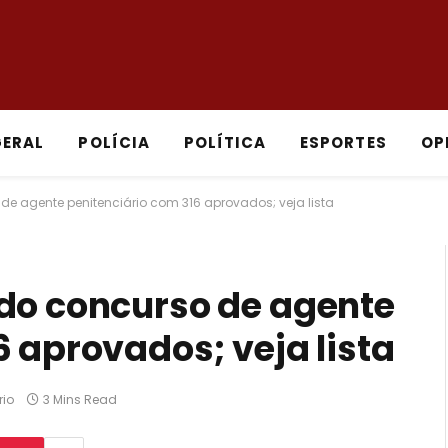
GERAL
POLÍCIA
POLÍTICA
ESPORTES
OP
de agente penitenciário com 316 aprovados; veja lista
 do concurso de agente
6 aprovados; veja lista
io
3 Mins Read