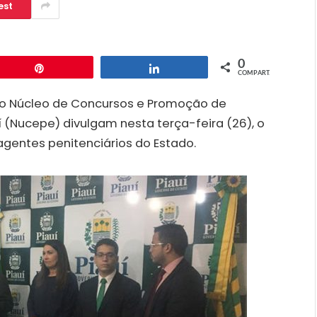
est
0
Pin
Compartilhar
COMPART.
 e o Núcleo de Concursos e Promoção de
í (Nucepe) divulgam nesta terça-feira (26), o
agentes penitenciários do Estado.