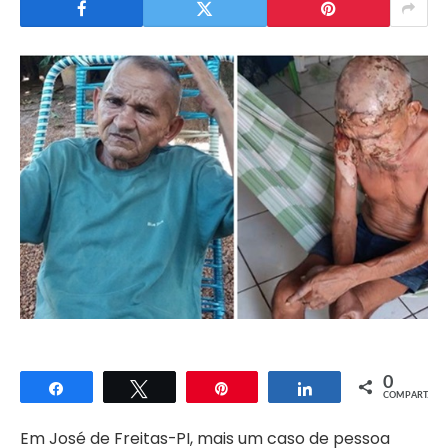
0
Compartilhar
Twittar
Pin
Compartilhar
COMPART.
Em José de Freitas-PI, mais um caso de pessoa