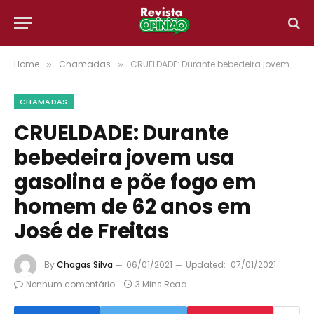
Home
Chamadas
CRUELDADE: Durante bebedeira jovem usa gasolina e põe fogo em homem de 62 anos em José de Freitas
»
»
CHAMADAS
CRUELDADE: Durante
bebedeira jovem usa
gasolina e põe fogo em
homem de 62 anos em
José de Freitas
By
Chagas Silva
06/01/2021
Updated:
07/01/2021
Nenhum comentário
3 Mins Read