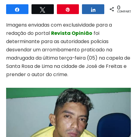
0
Compartilhar
Twittar
Pin
Compartilhar
COMPART.
Imagens enviadas com exclusividade para a
redação do portal
Revista Opinião
foi
determinante para as autoridades policias
desvendar um arrombamento praticado na
madrugada da última terça-feira (05) na capela de
Santa Rosa de Lima na cidade de José de Freitas e
prender o autor do crime.