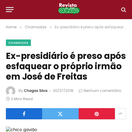
Home
Chamadas
Ex-presidiário é preso após esfaquear o próprio irmão em José de Freitas
»
»
CHAMADAS
Ex-presidiário é preso após
esfaquear o próprio irmão
em José de Freitas
By
Chagas Silva
30/07/2018
Nenhum comentário
2 Mins Read