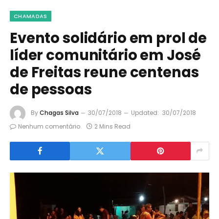
CHAMADAS
Evento solidário em prol de
líder comunitário em José
de Freitas reune centenas
de pessoas
By
Chagas Silva
30/07/2018
Updated:
30/07/2018
Nenhum comentário
2 Mins Read