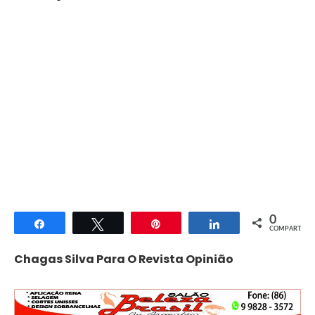
0
Compartilhar
Twittar
Pin
Compartilhar
COMPART.
Chagas Silva Para O Revista Opinião