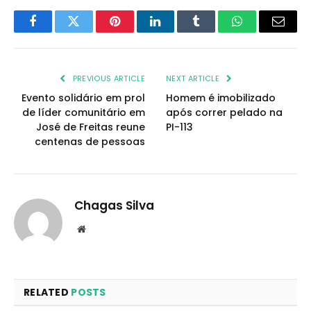
Facebook
Twitter
Pinterest
LinkedIn
Tumblr
WhatsApp
Email
PREVIOUS ARTICLE
NEXT ARTICLE
Evento solidário em prol
Homem é imobilizado
de líder comunitário em
após correr pelado na
José de Freitas reune
PI-113
centenas de pessoas
Chagas Silva
Website
RELATED
POSTS