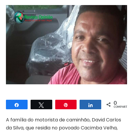
0
Compartilhar
Twittar
Pin
Compartilhar
COMPART.
A família do motorista de caminhão, David Carlos
da Silva, que residia no povoado Cacimba Velha,