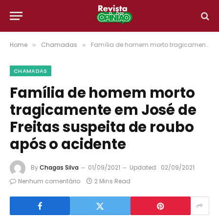
Home
Chamadas
Família de homem morto tragicamente em José de Freitas suspeita de roubo após o acidente
»
»
CHAMADAS
Família de homem morto
tragicamente em José de
Freitas suspeita de roubo
após o acidente
By
Chagas Silva
01/09/2021
Updated:
02/09/2021
Nenhum comentário
2 Mins Read