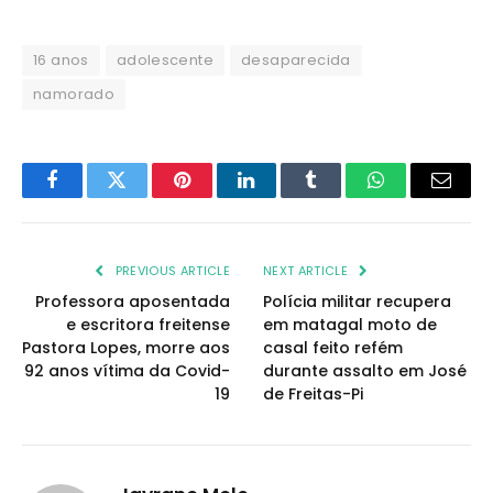
16 anos
adolescente
desaparecida
namorado
Facebook
Twitter
Pinterest
LinkedIn
Tumblr
WhatsApp
Email
PREVIOUS ARTICLE
NEXT ARTICLE
Professora aposentada
Polícia militar recupera
e escritora freitense
em matagal moto de
Pastora Lopes, morre aos
casal feito refém
92 anos vítima da Covid-
durante assalto em José
19
de Freitas-Pi