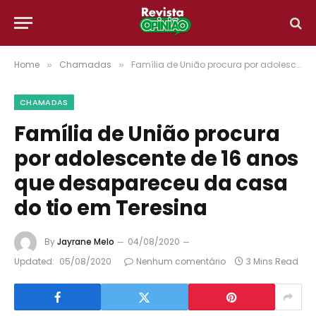
Home
Chamadas
Família de União procura por adolescente de 16 anos que desapareceu da casa do tio em Teresina
»
»
CHAMADAS
Família de União procura
por adolescente de 16 anos
que desapareceu da casa
do tio em Teresina
By
Jayrane Melo
04/08/2020
Updated:
05/08/2020
Nenhum comentário
3 Mins Read