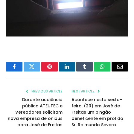
Facebook
Twitter
Pinterest
LinkedIn
Tumblr
WhatsApp
Email
PREVIOUS ARTICLE
NEXT ARTICLE
Durante audiência
Acontece nesta sexta-
pública ATEUTEC e
feira, (20) em José de
Vereadores solicitam
Freitas um bingão
nova empresa de ônibus
beneficente em prol do
para José de Freitas
Sr. Raimundo Severo