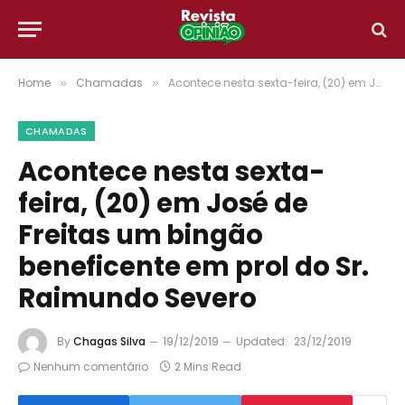
Home
Chamadas
Acontece nesta sexta-feira, (20) em José de Freitas um bingão beneficente em prol do Sr. Raimundo Severo
»
»
CHAMADAS
Acontece nesta sexta-
feira, (20) em José de
Freitas um bingão
beneficente em prol do Sr.
Raimundo Severo
By
Chagas Silva
19/12/2019
Updated:
23/12/2019
Nenhum comentário
2 Mins Read