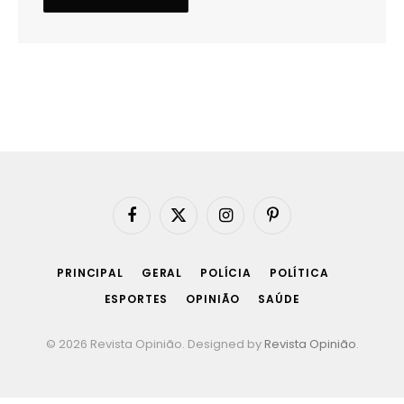
Facebook
X
Instagram
Pinterest
(Twitter)
PRINCIPAL
GERAL
POLÍCIA
POLÍTICA
ESPORTES
OPINIÃO
SAÚDE
© 2026 Revista Opinião. Designed by
Revista Opinião
.